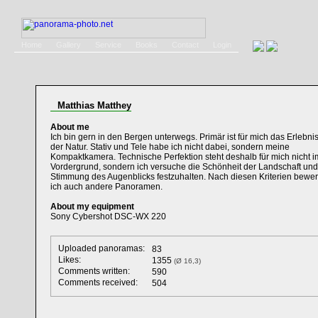
Home
Gallery
Service
Books
Contact
Login
Matthias Matthey
About me
Ich bin gern in den Bergen unterwegs. Primär ist für mich das Erlebnis
der Natur. Stativ und Tele habe ich nicht dabei, sondern meine
Kompaktkamera. Technische Perfektion steht deshalb für mich nicht i
Vordergrund, sondern ich versuche die Schönheit der Landschaft und
Stimmung des Augenblicks festzuhalten. Nach diesen Kriterien bewer
ich auch andere Panoramen.
About my equipment
Sony Cybershot DSC-WX 220
Uploaded panoramas:
83
Likes:
1355
(Ø 16,3)
Comments written:
590
Comments received:
504