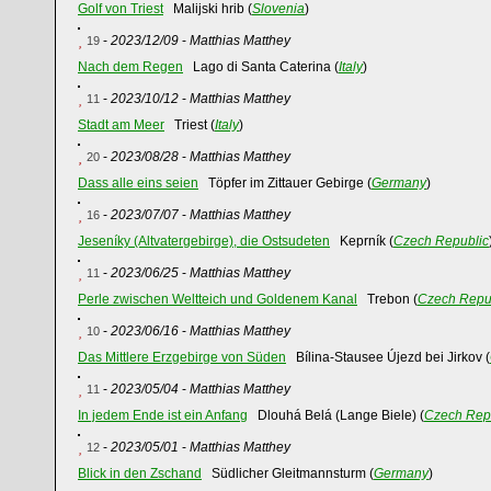
Golf von Triest
Malijski hrib (
Slovenia
)
-
2023/12/09
-
Matthias Matthey
19
Nach dem Regen
Lago di Santa Caterina (
Italy
)
-
2023/10/12
-
Matthias Matthey
11
Stadt am Meer
Triest (
Italy
)
-
2023/08/28
-
Matthias Matthey
20
Dass alle eins seien
Töpfer im Zittauer Gebirge (
Germany
)
-
2023/07/07
-
Matthias Matthey
16
Jeseníky (Altvatergebirge), die Ostsudeten
Keprník (
Czech Republic
-
2023/06/25
-
Matthias Matthey
11
Perle zwischen Weltteich und Goldenem Kanal
Trebon (
Czech Repu
-
2023/06/16
-
Matthias Matthey
10
Das Mittlere Erzgebirge von Süden
Bílina-Stausee Újezd bei Jirkov (
-
2023/05/04
-
Matthias Matthey
11
In jedem Ende ist ein Anfang
Dlouhá Belá (Lange Biele) (
Czech Rep
-
2023/05/01
-
Matthias Matthey
12
Blick in den Zschand
Südlicher Gleitmannsturm (
Germany
)