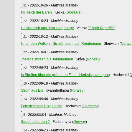
-
2022/10/26
-
Matthias Matthey
21
Im Reich der Bären
Kecka (
Slovakia
)
-
2022/10/23
-
Matthias Matthey
22
Herbstmilch aus dem Isergebirge
Vetrov (
Czech Republic
)
-
2022/10/12
-
Matthias Matthey
21
Unter den Wolken - Sichtfenster nach Reinheimen
Storivilen (
Norwa
-
2022/10/01
-
Matthias Matthey
22
Jostedalsbreen bis Jotunheimen
Skåla (
Norway
)
-
2022/09/23
-
Matthias Matthey
22
In Streifen über die grünende Flur ... Herbstspaziergang
Hochwald (
-
2022/09/18
-
Matthias Matthey
19
Strom aus Eis
Kvannholtnipa (
Norway
)
-
2022/09/06
-
Matthias Matthey
14
Fernsicht zum Erzgebirge
Hochwald (
Germany
)
-
2022/09/04
-
Matthias Matthey
6
Supphellebreen 2
Flatbrehytta (
Norway
)
-
2022/08/23
-
Matthias Matthey
14