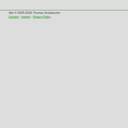
Site © 2005-2026 Thomas Schabacher
Contact
-
Imprint
-
Privacy Policy