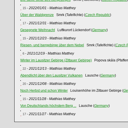
-
2022/01/01
-
Matthias Matthey
15
Über der Waldgrenze
Smrk (Tafelfichte) (
Czech Republic
)
-
2021/12/31
-
Matthias Matthey
17
Gesegnete Weihnacht
Luftkurort Lückendorf (
Germany
)
-
2021/12/23
-
Matthias Matthey
15
Riesen- und Isergebirge über dem Nebel
Smrk (Tafelfichte) (
Czech R
-
2021/12/19
-
Matthias Matthey
6
Winter im Lausitzer Gebirge (Zittauer Gebirge)
Popova skála (Pfaffens
-
2021/12/13
-
Matthias Matthey
22
Abendlicht über den Lausitzer Vulkanen
Lausche (
Germany
)
-
2021/12/08
-
Matthias Matthey
20
Noch Herbst und schon Winter
Louisenhöhe im Zittauer Gebirge (
Ge
-
2021/11/28
-
Matthias Matthey
15
Von Deutschlands höchstem Berg ...
Lausche (
Germany
)
-
2021/11/27
-
Matthias Matthey
17