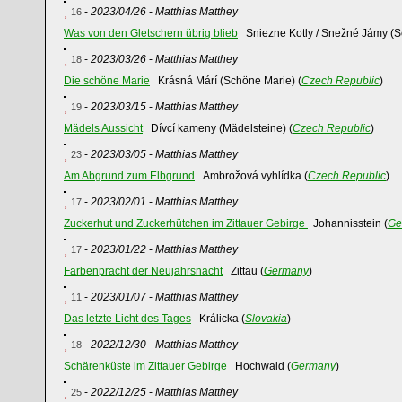
-
2023/04/26
-
Matthias Matthey
16
Was von den Gletschern übrig blieb
Sniezne Kotly / Snežné Jámy (S
-
2023/03/26
-
Matthias Matthey
18
Die schöne Marie
Krásná Márí (Schöne Marie) (
Czech Republic
)
-
2023/03/15
-
Matthias Matthey
19
Mädels Aussicht
Dívcí kameny (Mädelsteine) (
Czech Republic
)
-
2023/03/05
-
Matthias Matthey
23
Am Abgrund zum Elbgrund
Ambrožová vyhlídka (
Czech Republic
)
-
2023/02/01
-
Matthias Matthey
17
Zuckerhut und Zuckerhütchen im Zittauer Gebirge
Johannisstein (
Ge
-
2023/01/22
-
Matthias Matthey
17
Farbenpracht der Neujahrsnacht
Zittau (
Germany
)
-
2023/01/07
-
Matthias Matthey
11
Das letzte Licht des Tages
Králicka (
Slovakia
)
-
2022/12/30
-
Matthias Matthey
18
Schärenküste im Zittauer Gebirge
Hochwald (
Germany
)
-
2022/12/25
-
Matthias Matthey
25