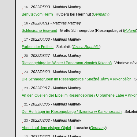
-
2022/05/03
-
Matthias Matthey
16
Behütet vom Herrn
Hutberg bei Herrnhut (
Germany
)
-
2022/04/11
-
Matthias Matthey
16
Schlesische Eiswand
Große Schneegrube (Riesengebirge) (
Poland
-
2022/04/03
-
Matthias Matthey
17
Farben der Freiheit
Sokolník (
Czech Republic
)
-
2022/03/27
-
Matthias Matthey
20
Riesengebirge im Winter / Panorama zimních Krkonoš
Vrbatovo návr
-
2022/03/20
-
Matthias Matthey
23
Die Schneegruben im Riesengebirge / Snežné Jámy v Krkonoších
Sc
-
2022/03/17
-
Matthias Matthey
23
An den Quellen der Elbe im Riesengebirge / U pramene Labe v Krko
-
2022/03/06
-
Matthias Matthey
21
Der Reifträger im Riesengebirge / Szrenica w Karkonoszach
Sokolní
-
2022/03/02
-
Matthias Matthey
23
Abend auf dem eisigen Gipfel
Lausche (
Germany
)
-
2022/02/22
-
Matthias Matthey
13