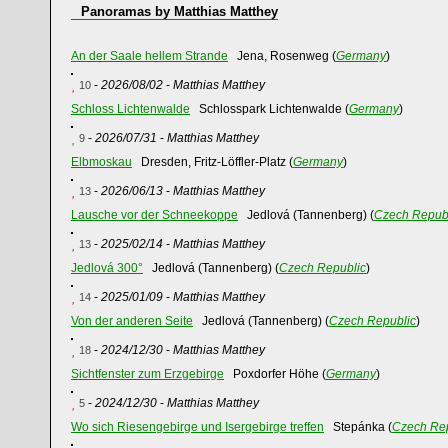
Panoramas by Matthias Matthey
An der Saale hellem Strande
Jena, Rosenweg (
Germany
)
-
2026/08/02
-
Matthias Matthey
10
Schloss Lichtenwalde
Schlosspark Lichtenwalde (
Germany
)
-
2026/07/31
-
Matthias Matthey
9
Elbmoskau
Dresden, Fritz-Löffler-Platz (
Germany
)
-
2026/06/13
-
Matthias Matthey
13
Lausche vor der Schneekoppe
Jedlová (Tannenberg) (
Czech Repub
-
2025/02/14
-
Matthias Matthey
13
Jedlová 300°
Jedlová (Tannenberg) (
Czech Republic
)
-
2025/01/09
-
Matthias Matthey
14
Von der anderen Seite
Jedlová (Tannenberg) (
Czech Republic
)
-
2024/12/30
-
Matthias Matthey
18
Sichtfenster zum Erzgebirge
Poxdorfer Höhe (
Germany
)
-
2024/12/30
-
Matthias Matthey
5
Wo sich Riesengebirge und Isergebirge treffen
Stepánka (
Czech Rep