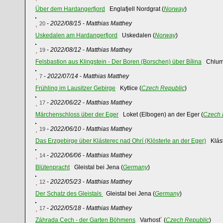
Über dem Hardangerfjord
Englafjell Nordgrat (
Norway
)
-
2022/08/15
-
Matthias Matthey
20
Uskedalen am Hardangerfjord
Uskedalen (
Norway
)
-
2022/08/12
-
Matthias Matthey
19
Felsbastion aus Klingstein - Der Boren (Borschen) über Bílina
Chlum
-
2022/07/14
-
Matthias Matthey
7
Frühling im Lausitzer Gebirge
Kytlice (
Czech Republic
)
-
2022/06/22
-
Matthias Matthey
17
Märchenschloss über der Eger
Loket (Elbogen) an der Eger (
Czech 
-
2022/06/10
-
Matthias Matthey
19
Das Erzgebirge über Klásterec nad Ohrí (Klösterle an der Eger)
Klást
-
2022/06/06
-
Matthias Matthey
14
Blütenpracht
Gleistal bei Jena (
Germany
)
-
2022/05/23
-
Matthias Matthey
12
Der Schatz des Gleistals
Gleistal bei Jena (
Germany
)
-
2022/05/18
-
Matthias Matthey
17
Záhrada Cech - der Garten Böhmens
Varhost´ (
Czech Republic
)