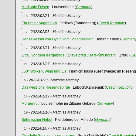
Markante Felsen
Louisenhöhe (
Germany
)
-
2022/02/21
-
Matthias Matthey
13
Ein lichter Augenblick
Jedlová (Tannenberg) (
Czech Republic
)
-
2022/02/06
-
Matthias Matthey
17
Der Talkessel von Oybin vom Johannisstein
Johannisstein (
German
-
2022/01/31
-
Matthias Matthey
17
Zittau vor dem Isergebirge / Žitava pred Jizerskými horami
Zittau (
Ge
-
2022/01/27
-
Matthias Matthey
21
360° Wolken, Wind und Eis
Hranicní louka (Grenzwiese) im Rieseng
-
2022/01/23
-
Matthias Matthey
5
Das westliche Riesengebirge
Luboch/Kamiennik (
Czech Republic
)
-
2022/01/19
-
Matthias Matthey
14
Morgenrot
Louisenhöhe im Zittauer Gebirge (
Germany
)
-
2022/01/10
-
Matthias Matthey
19
Böhmischer Nebel
Pferdeberg bei Mihedo (
Germany
)
-
2022/01/07
-
Matthias Matthey
14
Die steile Seite des Isergebirges
Srmk (Tafelfichte) (
Czech Republic
)