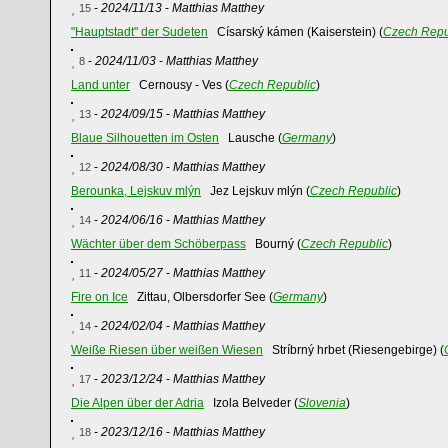
-
2024/11/13
-
Matthias Matthey
15
"Hauptstadt" der Sudeten
Císarský kámen (Kaiserstein) (
Czech Repu
-
2024/11/03
-
Matthias Matthey
8
Land unter
Cernousy - Ves (
Czech Republic
)
-
2024/09/15
-
Matthias Matthey
13
Blaue Silhouetten im Osten
Lausche (
Germany
)
-
2024/08/30
-
Matthias Matthey
12
Berounka, Lejskuv mlýn
Jez Lejskuv mlýn (
Czech Republic
)
-
2024/06/16
-
Matthias Matthey
14
Wächter über dem Schöberpass
Bourný (
Czech Republic
)
-
2024/05/27
-
Matthias Matthey
11
Fire on Ice
Zittau, Olbersdorfer See (
Germany
)
-
2024/02/04
-
Matthias Matthey
14
Weiße Riesen über weißen Wiesen
Stríbrný hrbet (Riesengebirge) (
-
2023/12/24
-
Matthias Matthey
17
Die Alpen über der Adria
Izola Belveder (
Slovenia
)
-
2023/12/16
-
Matthias Matthey
18