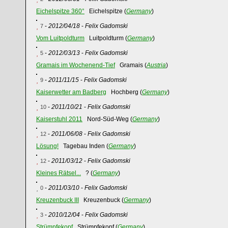
Eichelspitze 360°
Eichelspitze (
Germany
)
-
2012/04/18
-
Felix Gadomski
7
Vom Luitpoldturm
Luitpoldturm (
Germany
)
-
2012/03/13
-
Felix Gadomski
5
Gramais im Wochenend-Tief
Gramais (
Austria
)
-
2011/11/15
-
Felix Gadomski
9
Kaiserwetter am Badberg
Hochberg (
Germany
)
-
2011/10/21
-
Felix Gadomski
10
Kaiserstuhl 2011
Nord-Süd-Weg (
Germany
)
-
2011/06/08
-
Felix Gadomski
12
Lösung!
Tagebau Inden (
Germany
)
-
2011/03/12
-
Felix Gadomski
12
Kleines Rätsel...
? (
Germany
)
-
2011/03/10
-
Felix Gadomski
0
Kreuzenbuck III
Kreuzenbuck (
Germany
)
-
2010/12/04
-
Felix Gadomski
3
Strümpfekopf
Strümpfekopf (
Germany
)