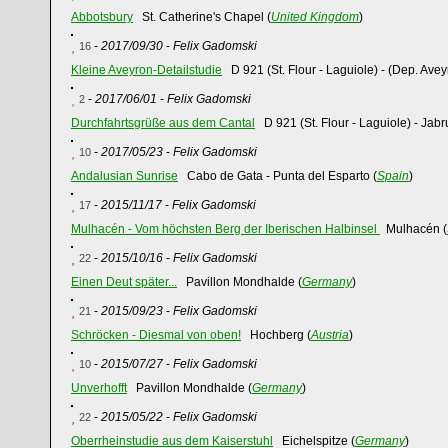
Abbotsbury
St. Catherine's Chapel (
United Kingdom
)
-
2017/09/30
-
Felix Gadomski
16
Kleine Aveyron-Detailstudie
D 921 (St. Flour - Laguiole) - (Dep. Avey
-
2017/06/01
-
Felix Gadomski
2
Durchfahrtsgrüße aus dem Cantal
D 921 (St. Flour - Laguiole) - Jabr
-
2017/05/23
-
Felix Gadomski
10
Andalusian Sunrise
Cabo de Gata - Punta del Esparto (
Spain
)
-
2015/11/17
-
Felix Gadomski
17
Mulhacén - Vom höchsten Berg der Iberischen Halbinsel
Mulhacén (
-
2015/10/16
-
Felix Gadomski
22
Einen Deut später...
Pavillon Mondhalde (
Germany
)
-
2015/09/23
-
Felix Gadomski
21
Schröcken - Diesmal von oben!
Hochberg (
Austria
)
-
2015/07/27
-
Felix Gadomski
10
Unverhofft
Pavillon Mondhalde (
Germany
)
-
2015/05/22
-
Felix Gadomski
22
Oberrheinstudie aus dem Kaiserstuhl
Eichelspitze (
Germany
)