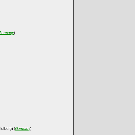
Germany
)
elberg) (
Germany
)