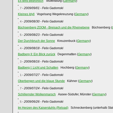
Es wird bedrohlich
Teufelsburg (
Germany
)
-
2009/09/01
-
Felix Gadomski
7
Kleines Idyll
Vogelsang Wegekreuzung (
Germany
)
-
2009/08/30
-
Felix Gadomski
4
Büchsenberg ZOOM - Breisach und die Rheinebene
Büchsenberg (
-
2009/08/23
-
Felix Gadomski
5
Der Durchbruch der Sonne
Kreuzenbuck (
Germany
)
-
2009/08/18
-
Felix Gadomski
4
Badberg II: Ein Blick zurück
Degenmatten (
Germany
)
-
2009/08/16
-
Felix Gadomski
3
Badberg I: Licht und Schatten
Hochberg (
Germany
)
-
2009/07/27
-
Felix Gadomski
1
Oberbergen und die blaue Stunde
Kähner (
Germany
)
-
2009/07/24
-
Felix Gadomski
7
Schillernder Wolkenmarsch
Aasee-Südufer, Münster (
Germany
)
-
2009/06/26
-
Felix Gadomski
5
Im Herzen des Kaiserstuhls (Reload)
Schneckenberg (unterhalb Staff