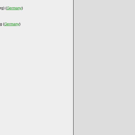
g) (
Germany
)
g (
Germany
)