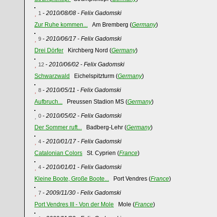
-
2010/08/08
-
Felix Gadomski
1
Zur Ruhe kommen...
Am Bremberg (
Germany
)
-
2010/06/17
-
Felix Gadomski
9
Drei Dörfer
Kirchberg Nord (
Germany
)
-
2010/06/02
-
Felix Gadomski
12
Schwarzwald
Eichelspitzturm (
Germany
)
-
2010/05/11
-
Felix Gadomski
8
Aufbruch...
Preussen Stadion MS (
Germany
)
-
2010/05/02
-
Felix Gadomski
0
Der Sommer ruft...
Badberg-Lehr (
Germany
)
-
2010/01/17
-
Felix Gadomski
4
Catalonian Colors
St. Cyprien (
France
)
-
2010/01/01
-
Felix Gadomski
4
Kleine Boote, Große Boote...
Port Vendres (
France
)
-
2009/11/30
-
Felix Gadomski
7
Port Vendres III - Von der Mole
Mole (
France
)