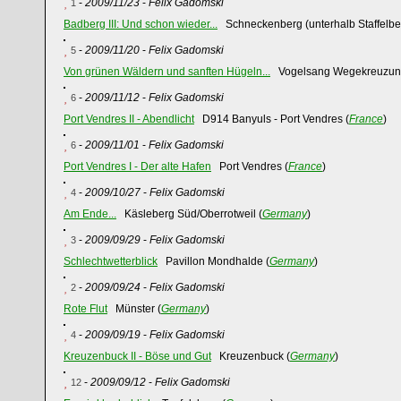
-
2009/11/23
-
Felix Gadomski
1
Badberg III: Und schon wieder...
Schneckenberg (unterhalb Staffelber
-
2009/11/20
-
Felix Gadomski
5
Von grünen Wäldern und sanften Hügeln...
Vogelsang Wegekreuzun
-
2009/11/12
-
Felix Gadomski
6
Port Vendres II - Abendlicht
D914 Banyuls - Port Vendres (
France
)
-
2009/11/01
-
Felix Gadomski
6
Port Vendres I - Der alte Hafen
Port Vendres (
France
)
-
2009/10/27
-
Felix Gadomski
4
Am Ende...
Käsleberg Süd/Oberrotweil (
Germany
)
-
2009/09/29
-
Felix Gadomski
3
Schlechtwetterblick
Pavillon Mondhalde (
Germany
)
-
2009/09/24
-
Felix Gadomski
2
Rote Flut
Münster (
Germany
)
-
2009/09/19
-
Felix Gadomski
4
Kreuzenbuck II - Böse und Gut
Kreuzenbuck (
Germany
)
-
2009/09/12
-
Felix Gadomski
12