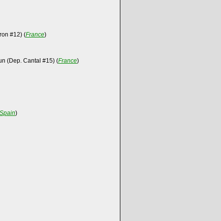
ron #12) (
France
)
un (Dep. Cantal #15) (
France
)
Spain
)