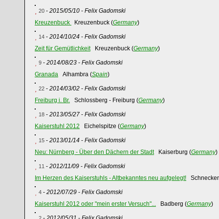
-
2015/05/10
-
Felix Gadomski
20
Kreuzenbuck
Kreuzenbuck (
Germany
)
-
2014/10/24
-
Felix Gadomski
14
Zeit für Gemütlichkeit
Kreuzenbuck (
Germany
)
-
2014/08/23
-
Felix Gadomski
9
Granada
Alhambra (
Spain
)
-
2014/03/02
-
Felix Gadomski
22
Freiburg i. Br.
Schlossberg - Freiburg (
Germany
)
-
2013/05/27
-
Felix Gadomski
18
Kaiserstuhl 2012
Eichelspitze (
Germany
)
-
2013/01/14
-
Felix Gadomski
15
Neu: Nürnberg - Über den Dächern der Stadt
Kaiserburg (
Germany
)
-
2012/11/09
-
Felix Gadomski
11
Im Herzen des Kaiserstuhls - Altbekanntes neu aufgelegt!
Schnecken
-
2012/07/29
-
Felix Gadomski
4
Kaiserstuhl 2012 oder "mein erster Versuch"...
Badberg (
Germany
)
-
2012/05/31
-
Felix Gadomski
2