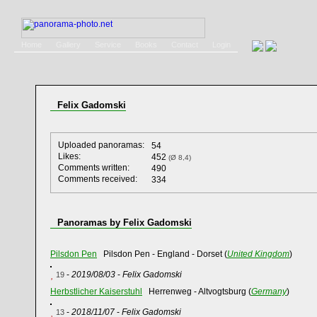
Home
Gallery
Service
Books
Contact
Login
Felix Gadomski
Uploaded panoramas:
54
Likes:
452
(Ø 8,4)
Comments written:
490
Comments received:
334
Panoramas by Felix Gadomski
Pilsdon Pen
Pilsdon Pen - England - Dorset (
United Kingdom
)
-
2019/08/03
-
Felix Gadomski
19
Herbstlicher Kaiserstuhl
Herrenweg - Altvogtsburg (
Germany
)
-
2018/11/07
-
Felix Gadomski
13