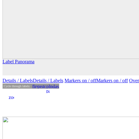
Label Panorama
Details
/ Labels
Details /
Labels
Markers on /
off
Markers
on
/ off
Over
Cycle through labels: