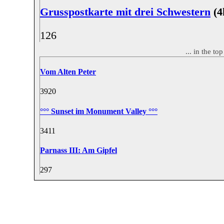
Grusspostkarte mit drei Schwestern
(4
12
6
... in the t
Vom Alten Peter
39
20
°°° Sunset im Monument Valley °°°
34
11
Parnass III: Am Gipfel
29
7