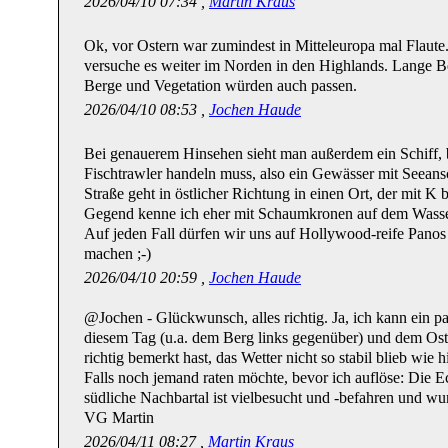
2026/04/10 07:34 ,
Martin Kraus
Ok, vor Ostern war zumindest in Mitteleuropa mal Flaute.
versuche es weiter im Norden in den Highlands. Lange Ber
Berge und Vegetation würden auch passen.
2026/04/10 08:53 ,
Jochen Haude
Bei genauerem Hinsehen sieht man außerdem ein Schiff, 
Fischtrawler handeln muss, also ein Gewässer mit Seean
Straße geht in östlicher Richtung in einen Ort, der mit K 
Gegend kenne ich eher mit Schaumkronen auf dem Wasse
Auf jeden Fall dürfen wir uns auf Hollywood-reife Pano
machen ;-)
2026/04/10 20:59 ,
Jochen Haude
@Jochen - Glückwunsch, alles richtig. Ja, ich kann ein pa
diesem Tag (u.a. dem Berg links gegenüber) und dem Os
richtig bemerkt hast, das Wetter nicht so stabil blieb wie hi
Falls noch jemand raten möchte, bevor ich auflöse: Die E
südliche Nachbartal ist vielbesucht und -befahren und wu
VG Martin
2026/04/11 08:27 ,
Martin Kraus