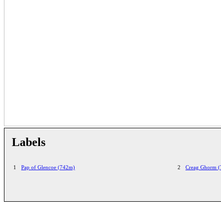
Labels
1
Pap of Glencoe (742m)
2
Creag Ghorm 