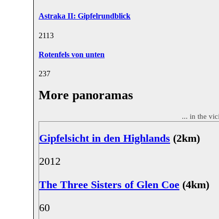
Astraka II: Gipfelrundblick
21
13
Rotenfels von unten
23
7
More panoramas
... in the vi
Gipfelsicht in den Highlands
(2km)
20
12
The Three Sisters of Glen Coe
(4km)
6
0