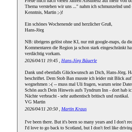
Freue mich nach vielen Jahren Abstinenz auf mehr von do
Thema verstehen wir uns ..." nahm ich schmunzelnd und
Kenntnis, Martin ;-)!
Ein schönes Wochenende und herzlicher Gruß,
Hans-Jörg
NB: übrigens gelöst ohne KI, nur mit google-maps, da di
Kommentaren die Region ja schon stark eingeschränkt hat
verdächtig vorkam.
2026/04/11 19:45 ,
Hans-Jörg Bäuerle
Dank und ebenfalls Glückwunsch an Dich, Hans-Jörg. Hab
beschriftet. Dem Stob Ban musste ich leider mit Blick a
wegnehmen :-( -- muss mal Uli fragen, warum seine Dat
Schön auch Dein Hinweis aufs Tyndrum Inn - dort hab ich 
Nächte verbracht - sehr authentisch britisch und rustikal.
VG Martin
2026/04/11 20:50 ,
Martin Kraus
I've been there. But it's been so many years and I don't rec
I'd love to go back to Scotland, but I don't feel like drivin