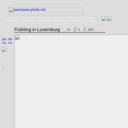
Home
Gallery
Service
Books
Contact
Login
Frühling in Luxemburg
13
2
394