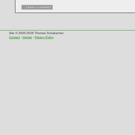
Leave a comment
Site © 2005-2026 Thomas Schabacher
Contact
-
Imprint
-
Privacy Policy