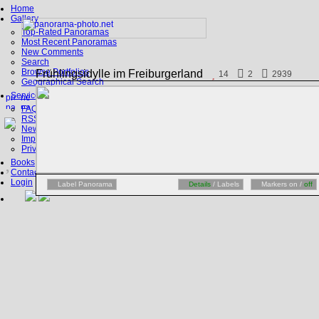
Home
Gallery
Top-Rated Panoramas
Most Recent Panoramas
New Comments
Search
Browse Portfolios
Frühlingsidylle im Freiburgerland
14
2
2939
Geographical Search
Service
FAQ
RSS, Google Earth
News
Imprint
Privacy Policy
Books
Contact
Login
Label Panorama
Details
/ Labels
Markers on /
off