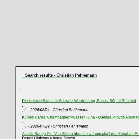
Search results - Christian Pehlemann
Die kleinste Stadt der Schweiz Werdenberg, Buchs. SG, im Rheintal
W
-
2026/08/04
-
Christian Pehlemann
0
Kühles klares "Champagner"-Wasser - Una - Quirlige Plitwitz-Alternat
-
2026/07/29
-
Christian Pehlemann
8
Alaska Range Ost: Von Süden über die Urlandschaft der Monahan Flat
Denali Highway (
United States)