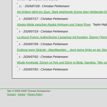
-
2026/07/28
-
Christian Pehlemann
11
Am Anfang steht ein Zaun. Stark strahlende Sonne über gleißender Erd
-
2026/07/17
-
Christian Pehlemann
2
Alaska-Weite zwischen Alaska Highway und Yukon River
Taylor Hig
-
2026/07/16
-
Christian Pehlemann
5
La douce France: Authentische Camargue mit Kanälen, Étangs (Teic
-
2026/07/09
-
Christian Pehlemann
6
Endlose leere Strände - Atlantikwellen.... doch keine Idylle an der Skel
-
2026/07/02
-
Christian Pehlemann
6
Wüste Kontraste: Dünen vs Fels und Dürre vs Blüte. Namibia: "Wie s
-
2026/07/02
-
Christian Pehlemann
7
Site © 2005-2026 Thomas Schabacher
Contact
-
Imprint
-
Privacy Policy