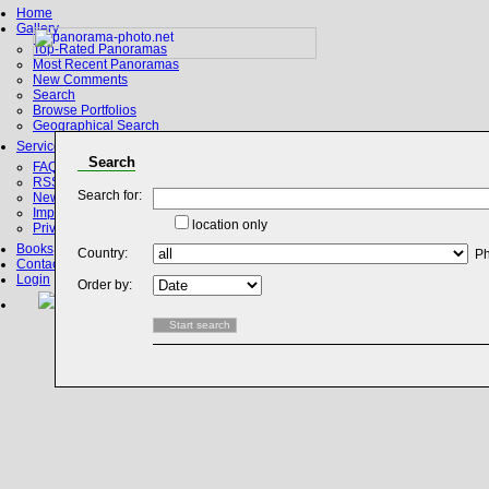
Home
Gallery
Top-Rated Panoramas
Most Recent Panoramas
New Comments
Search
Browse Portfolios
Geographical Search
Service
Search
FAQ
RSS, Google Earth
Search for:
News
Imprint
location only
Privacy Policy
Books
Country:
Ph
Contact
Login
Order by: