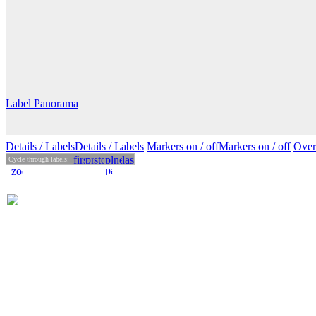
Label Panorama
Details
/ Labels
Details /
Labels
Markers on /
off
Markers
on
/ off
Over
Cycle through labels: