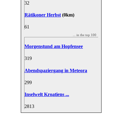
3
2
Rätikoner Herbst
(0km)
6
1
... in the top 100
Morgenstund am Hopfensee
31
9
Abendspaziergang in Meteora
29
9
Inselwelt Kroatiens ...
28
13