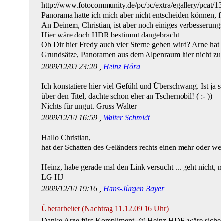
http://www.fotocommunity.de/pc/pc/extra/egallery/pcat/1
Panorama hatte ich mich aber nicht entscheiden können, f
An Deinem, Christian, ist aber noch einiges verbesserung
Hier wäre doch HDR bestimmt dangebracht.
Ob Dir hier Fredy auch vier Sterne geben wird? Arne hat 
Grundsätze, Panoramen aus dem Alpenraum hier nicht zu
2009/12/09 23:20 ,
Heinz Höra
Ich konstatiere hier viel Gefühl und Überschwang. Ist ja 
über den Titel, dachte schon eher an Tschernobil! ( :- ))
Nichts für ungut. Gruss Walter
2009/12/10 16:59 ,
Walter Schmidt
Hallo Christian,
hat der Schatten des Geländers rechts einen mehr oder we
Heinz, habe gerade mal den Link versucht ... geht nicht, 
LG HJ
2009/12/10 19:16 ,
Hans-Jürgen Bayer
Überarbeitet (Nachtrag 11.12.09 16 Uhr)
Danke Arne fürs Kompliment. @ Heinz HDR wäre sicher 