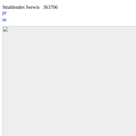
Strahlendes Seewis
3
6
3706