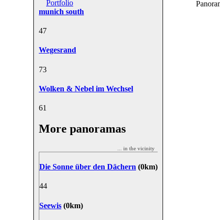
Portfolio
Panoram
munich south
4
7
Wegesrand
7
3
Wolken & Nebel im Wechsel
6
1
More panoramas
... in the vicinity
Die Sonne über den Dächern
(0km)
4
4
Seewis
(0km)