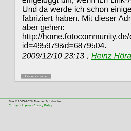
eingeloggt bin, wenn ich Link-
Und da werde ich schon einige
fabriziert haben. Mit dieser A
aber gehen:
http://home.fotocommunity.de
id=495979&d=6879504.
2009/12/10 23:13 ,
Heinz Hör
Leave a comment
Site © 2005-2026 Thomas Schabacher
Contact
-
Imprint
-
Privacy Policy