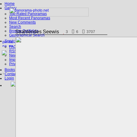
Home
Gallery
Top-Rated Panoramas
Most Recent Panoramas
New Comments
Search
Browse Portfolios
Strahlendes Seewis
3
6
3707
Geographical Search
Service
FAQ
RSS, Google Earth
News
Imprint
Privacy Policy
Books
Contact
Login