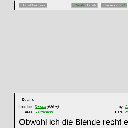
Label Panorama
Details
/ Labels
Markers on /
off
Details
Location:
Seewis
(920 m)
by:
C
Area:
Switzerland
Date:
2
Obwohl ich die Blende recht en