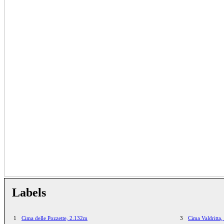
Labels
1
Cima delle Pozzette, 2.132m
3
Cima Valdritta