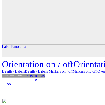
Label Panorama
Orientation on /
off
Orienta
Details
/ Labels
Details /
Labels
Markers on /
off
Markers
on
/ off
Over
Cycle through labels: