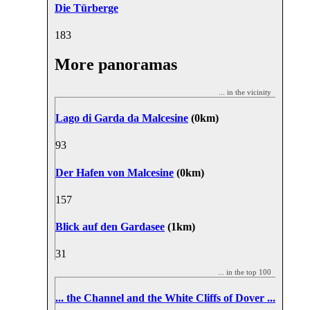
Die Türberge
18
3
More panoramas
... in the vicinity
Lago di Garda da Malcesine
(0km)
9
3
Der Hafen von Malcesine
(0km)
15
7
Blick auf den Gardasee
(1km)
3
1
... in the top 100
... the Channel and the White Cliffs of Dover ...