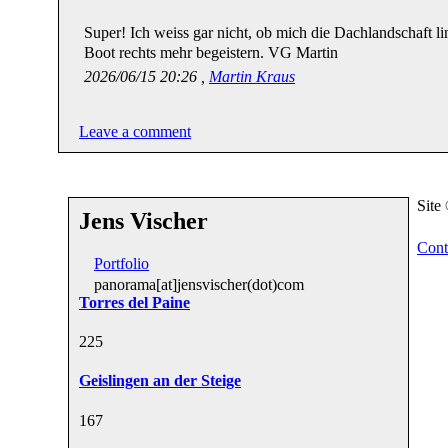
Super! Ich weiss gar nicht, ob mich die Dachlandschaft l
Boot rechts mehr begeistern. VG Martin
2026/06/15 20:26 ,
Martin Kraus
Leave a comment
Site
Jens Vischer
Cont
Portfolio
panorama[at]jensvischer(dot)com
Torres del Paine
22
5
Geislingen an der Steige
16
7