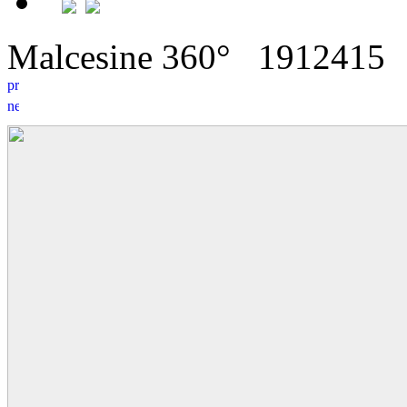
Malcesine 360°
19
12
415