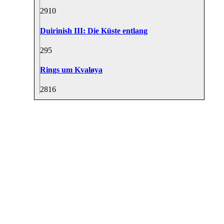
29
10
Duirinish III: Die Küste entlang
29
5
Rings um Kvaløya
28
16