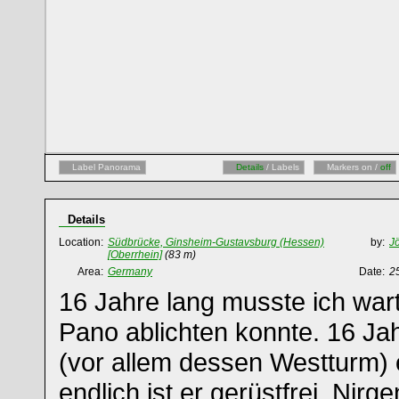
Label Panorama
Details
/ Labels
Markers on /
off
Details
Location:
Südbrücke, Ginsheim-Gustavsburg (Hessen)
by:
Jö
[Oberrhein]
(83 m)
Area:
Germany
Date:
2
16 Jahre lang musste ich wart
Pano ablichten konnte. 16 Ja
(vor allem dessen Westturm) 
endlich ist er gerüstfrei. Nir