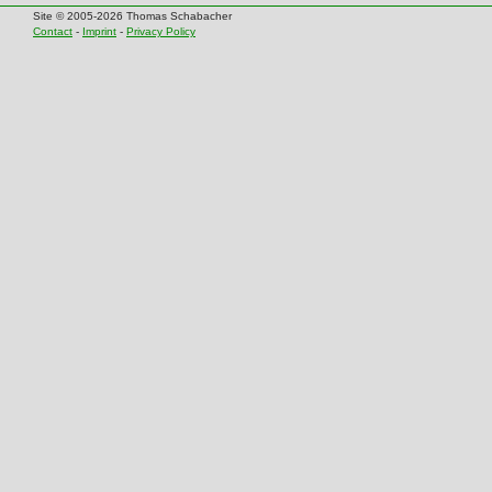
Site © 2005-2026 Thomas Schabacher
Contact
-
Imprint
-
Privacy Policy