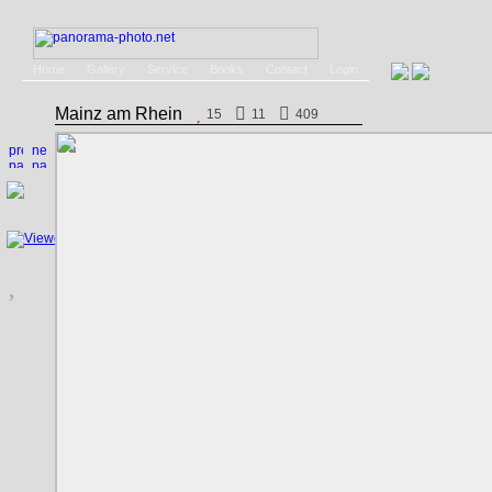
Home
Gallery
Service
Books
Contact
Login
Mainz am Rhein
15
11
409