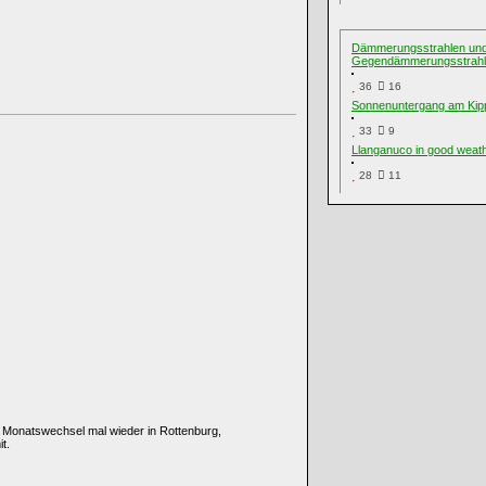
Dämmerungsstrahlen un
Gegendämmerungsstrah
36
16
Sonnenuntergang am Kip
33
9
Llanganuco in good weat
28
11
m Monatswechsel mal wieder in Rottenburg,
t.