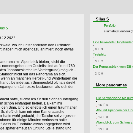
Silas S
Portfolio
las S
sisimato[at]outlook(
9.12.2021
Eine bewaldete Hügellandsc
wald, wo ich unter anderem den Luftkurort
rt, haben mich aber dazu animiert, noch etwas
0
3
Testplatz
norama mit Alpenblick bieten, sticht die
3
2
 namensgebenden Ortsteils sind auf rund 760
Der Fernglasblick vom Elfin
nten Johanneskirche im Vordergrund) möglich –
2
0
 Standort nicht nur das Panorama an sich,
nn wenn an manchen Herbst- und Wintertagen die
ngt, befindet sich Simmersfeld oftmals direkt
More panoramas
gangenen Jahres zu bestaunen, als sich der
Die Schwäbische Alb durc
acht hatte, suchte ich für den Sonnenuntergang
n schön einfangen ließen. Da kam mir
16
6
 den Sinn. Und so erlebte ich einen traumhaften
Alb und Alpen von der H
. Schließlich kam mir eine Kameratasche
r hatte wohl gedacht, die Tasche sei vergessen
14
8
ahmen für einige Minuten verlassen hatte.
Abendblick vom Schwarzw
uf, dass im Fundbüro etwas abgegeben wird.
e später erneut an Ort und Stelle stand und
13
8