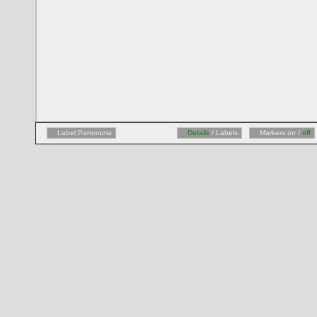
Label Panorama
Details
/ Labels
Markers on /
off