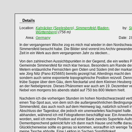
Details
Location:
Kahräcker (Seelesberg), Simmersfeld {Baden-
by:
Si
Württemberg}
(756 m)
Area:
Germany
Date:
1
In der vergangenen Woche zog es mich mal wieder in den Nordschwarz
Simmersfeld besucht habe. Die Bilder sind vorerst ins Archiv gewande
Zeit in ein Werk aus dem vergangenen Jahr zu stecken...
Von den zahlreichen Aussichtspunkten in der Gegend, die ein weites Pa
Gemeinde Simmersfeld für mich klar heraus. Besonders am Rande des
Metern erstaunliche Fernsichten gen Osten und Süden (mit der marka
wie Jörg Nitz (Pano #25665) bereits gezeigt hat. Allerdings macht den
sondern auch seine exponierte topographische Position reizvoll. De
trübe Suppe über dem Gäu, dem Neckartal und dem Kleinen Heuberg hä
an der Nebelgrenze. Dieses Phänomen war auch am 19. Dezember ver
Nebel von morgens bis abends stabil auf 750 bis 800 Metern hielt.
Nachdem ich die vorherigen Stunden im hohen Nordschwarzwald verbr
einen Top-Spot aus, von dem sich die außergewöhnlichen Bedingunge
Simmersfeld, das auch noch auf dem Heimweg lag, natürlich schnell in
Abschluss der Tagestour, die jedoch ein unerwartetes Nachspiel hatte
abhanden, während ich mit Fotografieren beschäftigt war. Ein Anwohne
worden, weil ich meine Position auf einer Bank zwecks Supertele-Aufn
Dementsprechend geknickt fuhr ich dann nach Hause und hoffte dara
Glücklicherweise sollte es genau so kommen, woraufhin ich wenige Tag
meine Tasche abholte. Eine Lektion in Sachen Sorgfältigkeit.