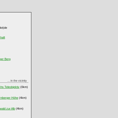
dot)de
haft
ger Berg
... in the vicinity
hs Teleobjektiv
(0km)
ornberger Höhe
(4km)
ald zur Alb
(4km)