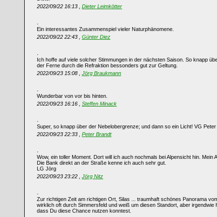
2022/09/22 16:13 ,
Dieter Leimkötter
Ein interessantes Zusammenspiel vieler Naturphänomene.
2022/09/22 22:43 ,
Günter Diez
Ich hoffe auf viele solcher Stimmungen in der nächsten Saison. So knapp ü
der Ferne durch die Refraktion bessonders gut zur Geltung.
2022/09/23 15:08 ,
Jörg Braukmann
Wunderbar von vor bis hinten.
2022/09/23 16:16 ,
Steffen Minack
Super, so knapp über der Nebelobergrenze; und dann so ein Licht! VG Peter
2022/09/23 22:33 ,
Peter Brandt
Wow, ein toller Moment. Dort will ich auch nochmals bei Alpensicht hin. Mein A
Die Bank direkt an der Straße kenne ich auch sehr gut.
LG Jörg
2022/09/23 23:22 ,
Jörg Nitz
Zur richtigen Zeit am richtigen Ort, Silas ... traumhaft schönes Panorama vo
wirklich oft durch Simmersfeld und weiß um diesen Standort, aber irgendwie h
dass Du diese Chance nutzen konntest.