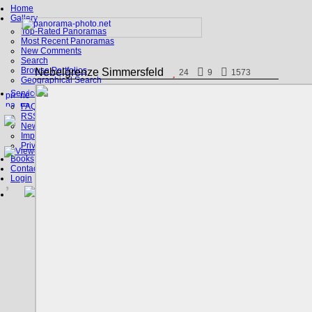
Home
Gallery
Top-Rated Panoramas
Most Recent Panoramas
New Comments
Search
Browse Portfolios
Nebelgrenze Simmersfeld
24
9
1573
Geographical Search
Service
FAQ
RSS, Google Earth
News
Imprint
Privacy Policy
Books
Contact
Login