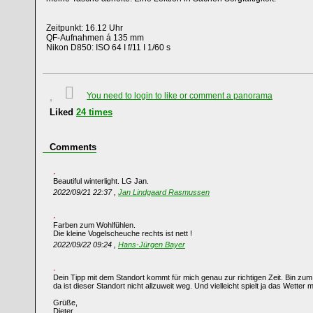
Zeitpunkt: 16.12 Uhr
QF-Aufnahmen á 135 mm
Nikon D850: ISO 64 I f/11 I 1/60 s
You need to login to like or comment a panorama
Liked
24
times
Comments
Beautiful winterlight. LG Jan.
2022/09/21 22:37 ,
Jan Lindgaard Rasmussen
Farben zum Wohlfühlen.
Die kleine Vogelscheuche rechts ist nett !
2022/09/22 09:24 ,
Hans-Jürgen Bayer
Dein Tipp mit dem Standort kommt für mich genau zur richtigen Zeit. Bin zu
da ist dieser Standort nicht allzuweit weg. Und vielleicht spielt ja das Wetter mi
Grüße,
Dieter