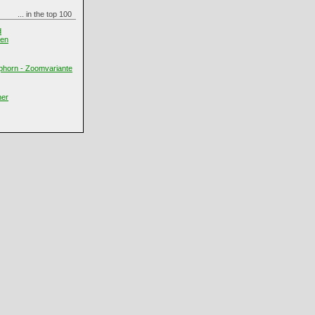
... in the top 100
d
len
phorn - Zoomvariante
her