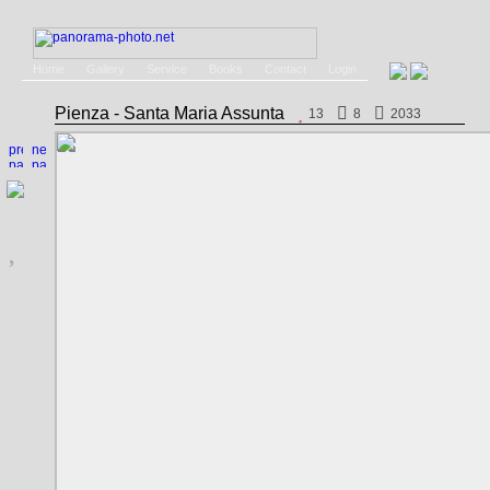
Home
Gallery
Service
Books
Contact
Login
Pienza - Santa Maria Assunta
13
8
2033