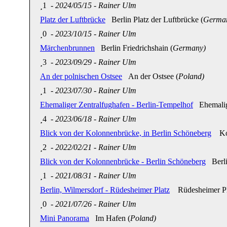
1
-
2024/05/15
-
Rainer Ulm
Platz der Luftbrücke
Berlin Platz der Luftbrücke (
Germa
0
-
2023/10/15
-
Rainer Ulm
Märchenbrunnen
Berlin Friedrichshain (
Germany)
3
-
2023/09/29
-
Rainer Ulm
An der polnischen Ostsee
An der Ostsee (
Poland)
1
-
2023/07/30
-
Rainer Ulm
Ehemaliger Zentralfughafen - Berlin-Tempelhof
Ehemalige
4
-
2023/06/18
-
Rainer Ulm
Blick von der Kolonnenbrücke, in Berlin Schöneberg
Kolo
2
-
2022/02/21
-
Rainer Ulm
Blick von der Kolonnenbrücke - Berlin Schöneberg
Berli
1
-
2021/08/31
-
Rainer Ulm
Berlin, Wilmersdorf - Rüdesheimer Platz
Rüdesheimer Pla
0
-
2021/07/26
-
Rainer Ulm
Mini Panorama
Im Hafen (
Poland)