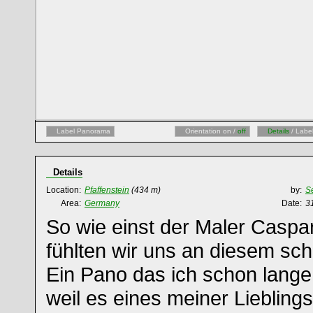
Label Panorama
Orientation on /
off
Details
/ Labe
Details
Location:
Pfaffenstein
(434 m)
by:
S
Area:
Germany
Date:
3
So wie einst der Maler Caspar
fühlten wir uns an diesem s
Ein Pano das ich schon lange
weil es eines meiner Lieblingsb