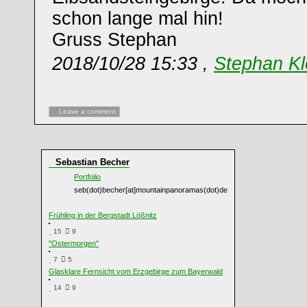
schon lange mal hin!
Gruss Stephan
2018/10/28 15:33 ,
Stephan K
Leave a comment
Sebastian Becher
Portfolio
seb(dot)becher[at]mountainpanoramas(dot)de
Frühling in der Bergstadt Lößnitz
15
9
"Ostermorgen"
7
5
Glasklare Fernsicht vom Erzgebirge zum Bayerwald
14
9