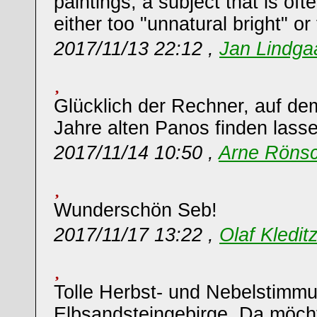
paintings; a subject that is of
either too "unnatural bright" or
2017/11/13 22:12 ,
Jan Lindg
Glücklich der Rechner, auf dem
Jahre alten Panos finden lasse
2017/11/14 10:50 ,
Arne Röns
Wunderschön Seb!
2017/11/17 13:22 ,
Olaf Kledit
Tolle Herbst- und Nebelstimm
Elbsandsteingebirge. Da möcht