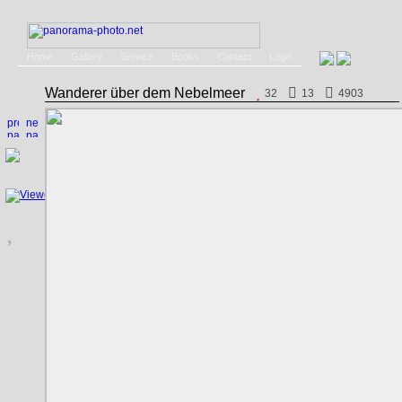
Home
Gallery
Service
Books
Contact
Login
Wanderer über dem Nebelmeer
32
13
4903