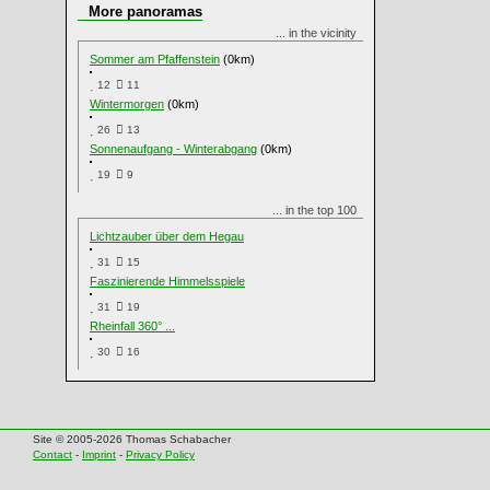
More panoramas
... in the vicinity
Sommer am Pfaffenstein
(0km)
12
11
Wintermorgen
(0km)
26
13
Sonnenaufgang - Winterabgang
(0km)
19
9
... in the top 100
Lichtzauber über dem Hegau
31
15
Faszinierende Himmelsspiele
31
19
Rheinfall 360° ...
30
16
Site © 2005-2026 Thomas Schabacher
Contact
-
Imprint
-
Privacy Policy