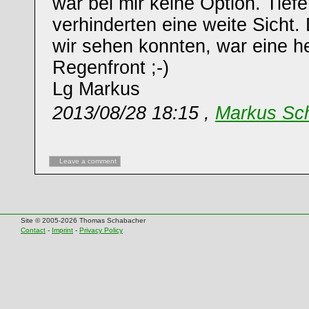
war bei mir keine Option. Tief
verhinderten eine weite Sicht.
wir sehen konnten, war eine 
Regenfront ;-)
Lg Markus
2013/08/28 18:15 ,
Markus Sc
Leave a comment
Site © 2005-2026 Thomas Schabacher
Contact
-
Imprint
-
Privacy Policy