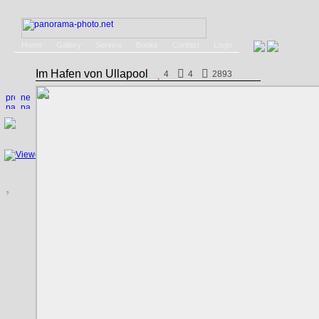
Home
Gallery
Service
Books
Contact
Login
Im Hafen von Ullapool
4
4
2893