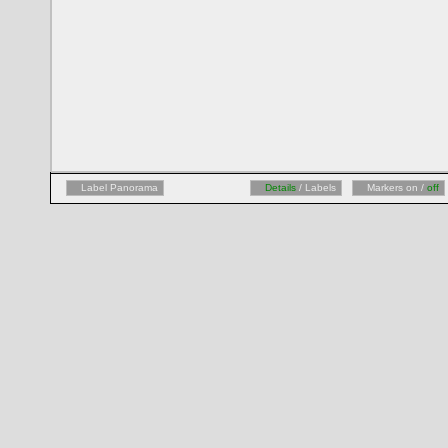
Label Panorama
Details
/ Labels
Markers on /
off