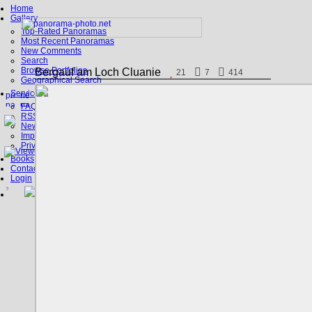
Home
Gallery
Top-Rated Panoramas
Most Recent Panoramas
New Comments
Search
Browse Portfolios
Bergauf am Loch Cluanie
21
7
414
Geographical Search
Service
FAQ
RSS, Google Earth
News
Imprint
Privacy Policy
Books
Contact
Login