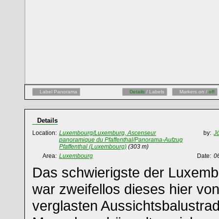
Label Panorama
Details
/ Labels
Markers on /
off
Details
Location:
Luxembourg/Luxemburg, Ascenseur
by:
Jö
panoramique du Pfaffenthal/Panorama-Aufzug
Pfaffenthal (Luxembourg)
(303 m)
Area:
Luxembourg
Date:
0
Das schwierigste der Luxem
war zweifellos dieses hier von
verglasten Aussichtsbalustrad