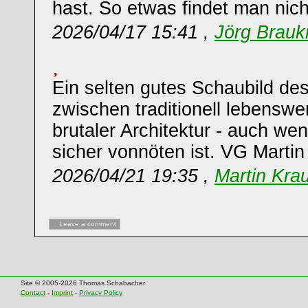
hast. So etwas findet man nicht
2026/04/17 15:41 ,
Jörg Brau
Ein selten gutes Schaubild d
zwischen traditionell lebenswe
brutaler Architektur - auch we
sicher vonnöten ist. VG Martin
2026/04/21 19:35 ,
Martin Kra
Leave a comment
Site © 2005-2026 Thomas Schabacher
Contact
-
Imprint
-
Privacy Policy