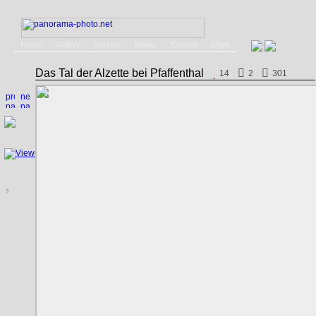
Home
Gallery
Service
Books
Contact
Login
Das Tal der Alzette bei Pfaffenthal
14
2
301