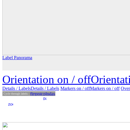
Label Panorama
Orientation on /
off
Orienta
Details
/ Labels
Details /
Labels
Markers on /
off
Markers
on
/ off
Over
Cycle through labels: