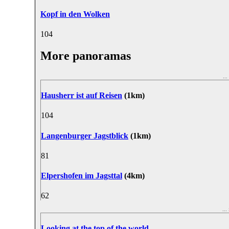
Kopf in den Wolken
10
4
More panoramas
..
Hausherr ist auf Reisen
(1km)
10
4
Langenburger Jagstblick
(1km)
8
1
Elpershofen im Jagsttal
(4km)
6
2
..
Looking at the top of the world