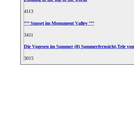
41
13
°°° Sunset im Monument Valley °°°
34
11
Die Vogesen im Sommer (8) Sommerfernsicht-Tele v
30
15