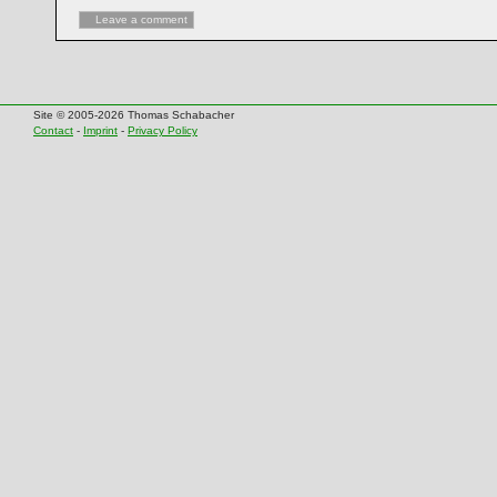
Leave a comment
Site © 2005-2026 Thomas Schabacher
Contact
-
Imprint
-
Privacy Policy