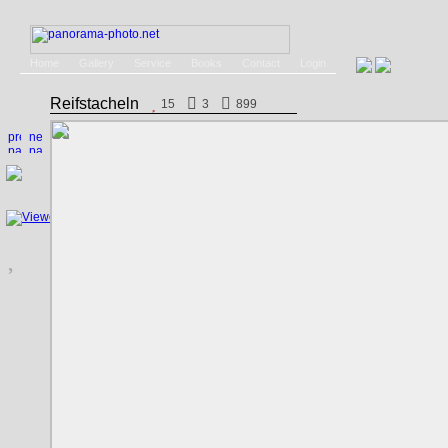
Home
Gallery
Service
Books
Contact
Login
Reifstacheln
15
3
899