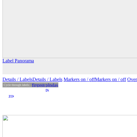
Label Panorama
Details
/ Labels
Details /
Labels
Markers on /
off
Markers
on
/ off
Over
Cycle through labels: