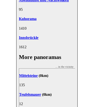
Abenddunst und Nachtwolken
9
5
Kuhorama
14
10
Innsbrückle
16
12
More panoramas
... in the vicinity
Mittelsteine
(0km)
13
5
Teufelsmauer
(0km)
1
2