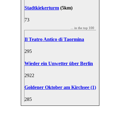
Stadtkiekerturm
(5km)
7
3
... in the top 100
Il Teatro Antico di Taormina
29
5
Wieder ein Unwetter über Berlin
29
22
Goldener Oktober am Kirchsee (1)
28
5