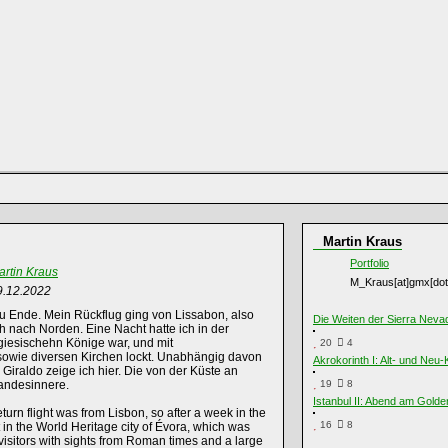
Martin Kraus
Portfolio
artin Kraus
M_Kraus[at]gmx[dot
9.12.2022
zu Ende. Mein Rückflug ging von Lissabon, also
Die Weiten der Sierra Neva
h nach Norden. Eine Nacht hatte ich in der
ugiesischehn Könige war, und mit
20
4
sowie diversen Kirchen lockt. Unabhängig davon
Akrokorinth I: Alt- und Neu-
o Giraldo zeige ich hier. Die von der Küste an
andesinnere.
19
8
Istanbul II: Abend am Gold
turn flight was from Lisbon, so after a week in the
16
8
t in the World Heritage city of Évora, which was
visitors with sights from Roman times and a large