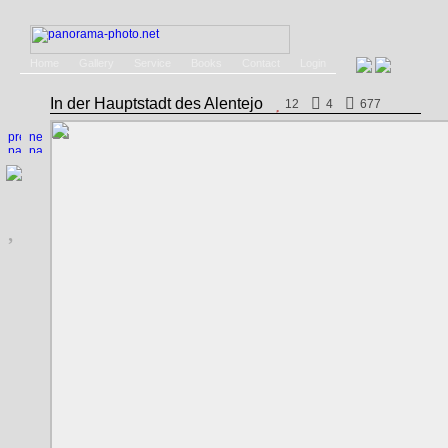
Home
Gallery
Service
Books
Contact
Login
In der Hauptstadt des Alentejo
12
4
677