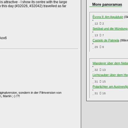
 attractive - I show its centre with the large
More panoramas
this day (#32026, #32042) travelled as far
Évora II: Am Aquädukt
(0
12
2
Setúbal und die Mündung
13
7
QAox6
Castelo de Palmela
(86k
20
6
Wanderer über dem Neb
32
13
Lichtzauber über dem H
31
15
Polarlichter am Austnesfj
riginalversion, sondern in der Filmversion von
31
16
, Martin ;-) !?!