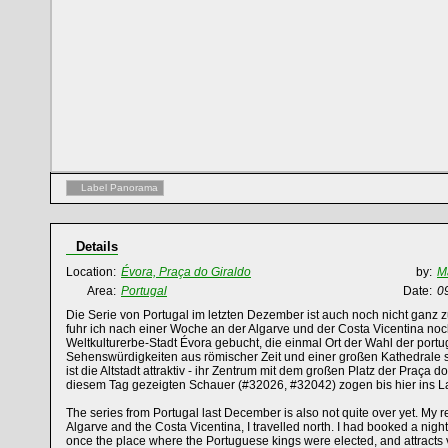
Label Panorama
Details
Location:
Évora, Praça do Giraldo
by:
M
Area:
Portugal
Date:
0
Die Serie von Portugal im letzten Dezember ist auch noch nicht ganz 
fuhr ich nach einer Woche an der Algarve und der Costa Vicentina noc
Weltkulturerbe-Stadt Évora gebucht, die einmal Ort der Wahl der port
Sehenswürdigkeiten aus römischer Zeit und einer großen Kathedrale 
ist die Altstadt attraktiv - ihr Zentrum mit dem großen Platz der Praça d
diesem Tag gezeigten Schauer (#32026, #32042) zogen bis hier ins L
The series from Portugal last December is also not quite over yet. My re
Algarve and the Costa Vicentina, I travelled north. I had booked a nigh
once the place where the Portuguese kings were elected, and attracts 