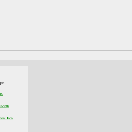
]de
da
Korinth
enen Horn