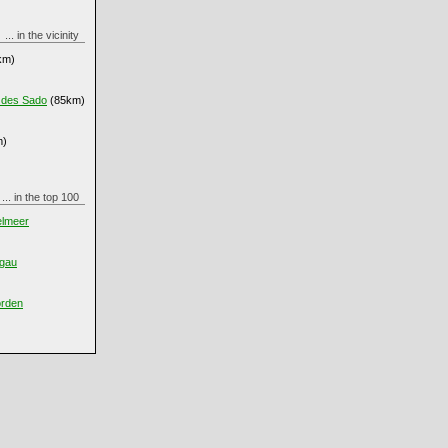
... in the vicinity
km)
 des Sado
(85km)
m)
... in the top 100
elmeer
egau
orden