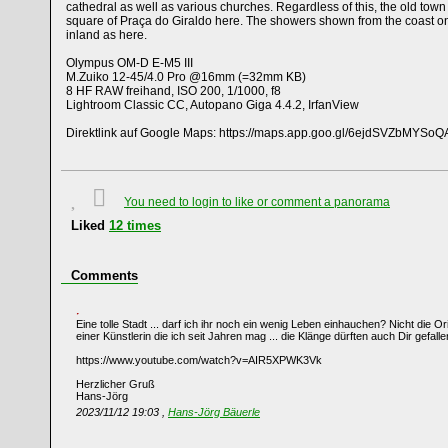
cathedral as well as various churches. Regardless of this, the old town is
square of Praça do Giraldo here. The showers shown from the coast on 
inland as here.
Olympus OM-D E-M5 III
M.Zuiko 12-45/4.0 Pro @16mm (=32mm KB)
8 HF RAW freihand, ISO 200, 1/1000, f8
Lightroom Classic CC, Autopano Giga 4.4.2, IrfanView
Direktlink auf Google Maps: https://maps.app.goo.gl/6ejdSVZbMYSo
You need to login to like or comment a panorama
Liked
12
times
Comments
Eine tolle Stadt ... darf ich ihr noch ein wenig Leben einhauchen? Nicht die O
einer Künstlerin die ich seit Jahren mag ... die Klänge dürften auch Dir gefallen
https://www.youtube.com/watch?v=AIR5XPWK3Vk
Herzlicher Gruß
Hans-Jörg
2023/11/12 19:03 ,
Hans-Jörg Bäuerle