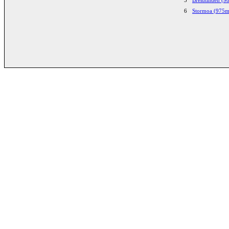
6
Stormoa (975m