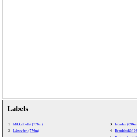
Labels
1
Mikkelfjellet (776m)
3
Istindan (896m
2
Lássevárri (776m)
4
Reaiddaid&#26
5
Breidtinden (9