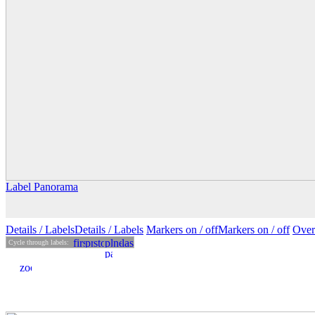
Label Panorama
Details
/ Labels
Details /
Labels
Markers on /
off
Markers
on
/ off
Over
Cycle through labels: