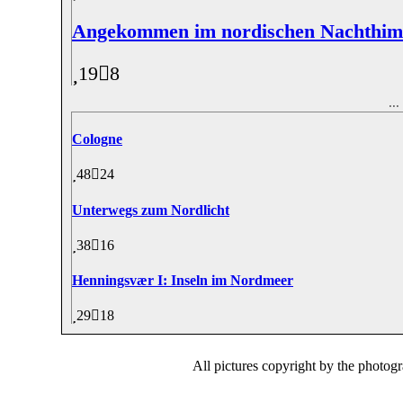
Angekommen im nordischen Nachthi
19
8
..
Cologne
48
24
Unterwegs zum Nordlicht
38
16
Henningsvær I: Inseln im Nordmeer
29
18
All pictures copyright by the photog