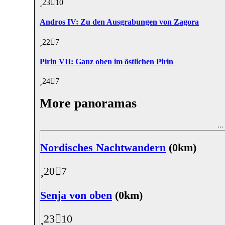
23
10
Andros IV: Zu den Ausgrabungen von Zagora
22
7
Pirin VII: Ganz oben im östlichen Pirin
24
7
More panoramas
..
Nordisches Nachtwandern
(0km)
20
7
Senja von oben
(0km)
23
10