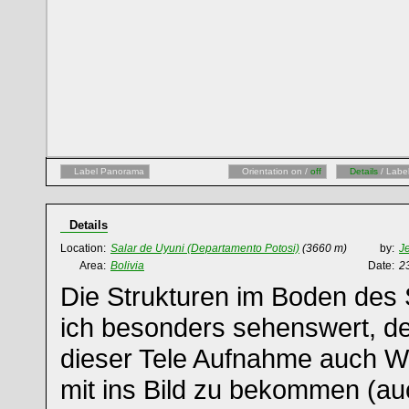
Label Panorama
Orientation on /
off
Details
/ Labe
Details
Location:
Salar de Uyuni (Departamento Potosi)
(3660 m)
by:
J
Area:
Bolivia
Date:
2
Die Strukturen im Boden des 
ich besonders sehenswert, de
dieser Tele Aufnahme auch Wer
mit ins Bild zu bekommen (a