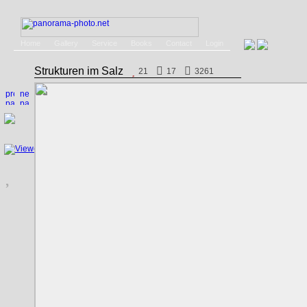
Home
Gallery
Service
Books
Contact
Login
Strukturen im Salz
21
17
3261