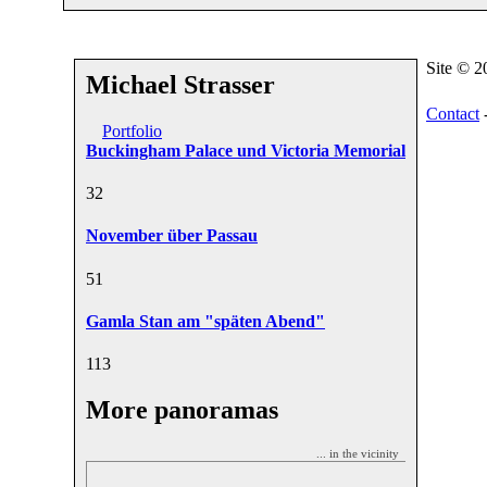
Site © 
Michael Strasser
Contact
Portfolio
Buckingham Palace und Victoria Memorial
3
2
November über Passau
5
1
Gamla Stan am "späten Abend"
11
3
More panoramas
... in the vicinity