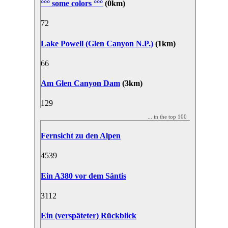
°°° some colors °°°
(0km)
7
2
Lake Powell (Glen Canyon N.P.)
(1km)
6
6
Am Glen Canyon Dam
(3km)
12
9
... in the top 100
Fernsicht zu den Alpen
45
39
Ein A380 vor dem Säntis
31
12
Ein (verspäteter) Rückblick