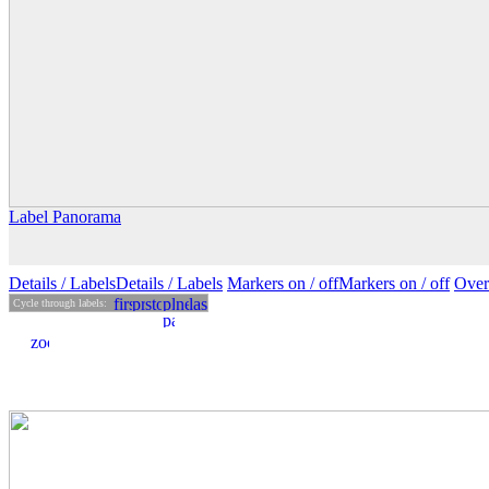
Label Panorama
Details
/ Labels
Details /
Labels
Markers on /
off
Markers
on
/ off
Over
Cycle through labels: