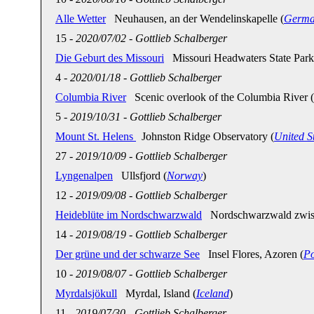
Alle Wetter
Neuhausen, an der Wendelinskapelle (
Germa
15
-
2020/07/02
-
Gottlieb Schalberger
Die Geburt des Missouri
Missouri Headwaters State Park
4
-
2020/01/18
-
Gottlieb Schalberger
Columbia River
Scenic overlook of the Columbia River (
5
-
2019/10/31
-
Gottlieb Schalberger
Mount St. Helens
Johnston Ridge Observatory (
United S
27
-
2019/10/09
-
Gottlieb Schalberger
Lyngenalpen
Ullsfjord (
Norway
)
12
-
2019/09/08
-
Gottlieb Schalberger
Heideblüte im Nordschwarzwald
Nordschwarzwald zwisch
14
-
2019/08/19
-
Gottlieb Schalberger
Der grüne und der schwarze See
Insel Flores, Azoren (
Po
10
-
2019/08/07
-
Gottlieb Schalberger
Myrdalsjökull
Myrdal, Island (
Iceland
)
11
-
2019/07/30
-
Gottlieb Schalberger