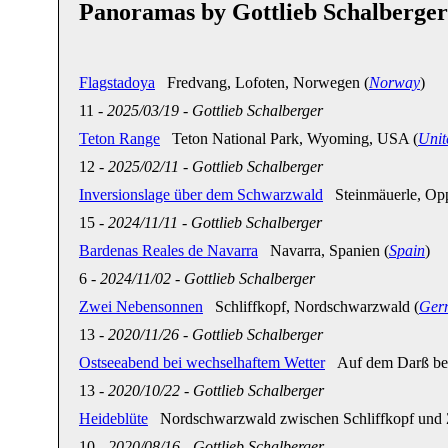
Panoramas by Gottlieb Schalberger
Flagstadoya
Fredvang, Lofoten, Norwegen (
Norway
)
11
-
2025/03/19
-
Gottlieb Schalberger
Teton Range
Teton National Park, Wyoming, USA (
Unit
12
-
2025/02/11
-
Gottlieb Schalberger
Inversionslage über dem Schwarzwald
Steinmäuerle, Opp
15
-
2024/11/11
-
Gottlieb Schalberger
Bardenas Reales de Navarra
Navarra, Spanien (
Spain
)
6
-
2024/11/02
-
Gottlieb Schalberger
Zwei Nebensonnen
Schliffkopf, Nordschwarzwald (
Ger
13
-
2020/11/26
-
Gottlieb Schalberger
Ostseeabend bei wechselhaftem Wetter
Auf dem Darß bei
13
-
2020/10/22
-
Gottlieb Schalberger
Heideblüte
Nordschwarzwald zwischen Schliffkopf und Z
10
-
2020/08/16
-
Gottlieb Schalberger