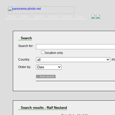
Home
Gallery
Service
Books
Contact
Login
Search
Search for:
location only
Country:
Ph
Order by:
Search results - Ralf Neuland