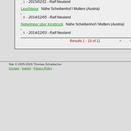
-
2015/02/11
-
Ralf Neuland
1
Leuchtspur
Nähe Scheibenhof / Mutters (
Austria)
-
2014/12/05
-
Ralf Neuland
8
Nebelmeer über Innsbruck
Nähe Scheibenhof / Mutters (
Austria)
-
2014/12/03
-
Ralf Neuland
5
Results 1 - 10 of 11
>
Site © 2005-2026 Thomas Schabacher
Contact
-
Imprint
-
Privacy Policy