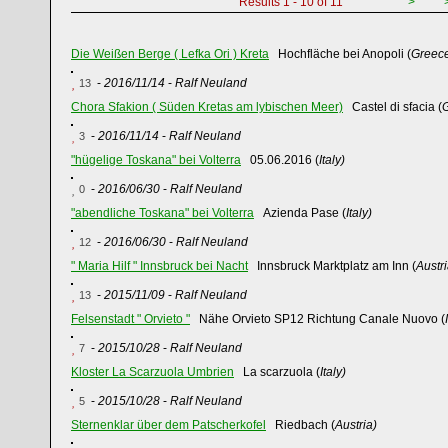
Results 1 - 10 of 11
>
Die Weißen Berge ( Lefka Ori ) Kreta
Hochfläche bei Anopoli (
Greec
-
2016/11/14
-
Ralf Neuland
13
Chora Sfakion ( Süden Kretas am lybischen Meer)
Castel di sfacia (
-
2016/11/14
-
Ralf Neuland
3
"hügelige Toskana" bei Volterra
05.06.2016 (
Italy)
-
2016/06/30
-
Ralf Neuland
0
"abendliche Toskana" bei Volterra
Azienda Pase (
Italy)
-
2016/06/30
-
Ralf Neuland
12
" Maria Hilf " Innsbruck bei Nacht
Innsbruck Marktplatz am Inn (
Austri
-
2015/11/09
-
Ralf Neuland
13
Felsenstadt " Orvieto "
Nähe Orvieto SP12 Richtung Canale Nuovo (
-
2015/10/28
-
Ralf Neuland
7
Kloster La Scarzuola Umbrien
La scarzuola (
Italy)
-
2015/10/28
-
Ralf Neuland
5
Sternenklar über dem Patscherkofel
Riedbach (
Austria)