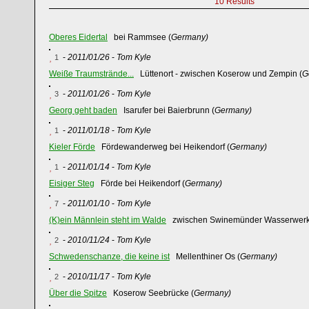
10 Results
Oberes Eidertal
bei Rammsee (
Germany)
-
2011/01/26
-
Tom Kyle
1
Weiße Traumstrände...
Lüttenort - zwischen Koserow und Zempin (
G
-
2011/01/26
-
Tom Kyle
3
Georg geht baden
Isarufer bei Baierbrunn (
Germany)
-
2011/01/18
-
Tom Kyle
1
Kieler Förde
Fördewanderweg bei Heikendorf (
Germany)
-
2011/01/14
-
Tom Kyle
1
Eisiger Steg
Förde bei Heikendorf (
Germany)
-
2011/01/10
-
Tom Kyle
7
(K)ein Männlein steht im Walde
zwischen Swinemünder Wasserwerk 
-
2010/11/24
-
Tom Kyle
2
Schwedenschanze, die keine ist
Mellenthiner Os (
Germany)
-
2010/11/17
-
Tom Kyle
2
Über die Spitze
Koserow Seebrücke (
Germany)