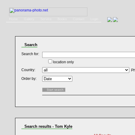
Home
Gallery
Service
Books
Contact
Login
Search
Search for:
location only
Country:
Ph
Order by:
Search results - Tom Kyle