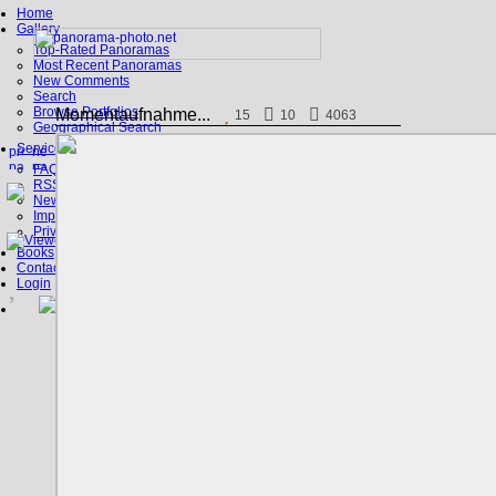
Home
Gallery
Top-Rated Panoramas
Most Recent Panoramas
New Comments
Search
Browse Portfolios
Momentaufnahme...
15
10
4063
Geographical Search
Service
FAQ
RSS, Google Earth
News
Imprint
Privacy Policy
Books
Contact
Login