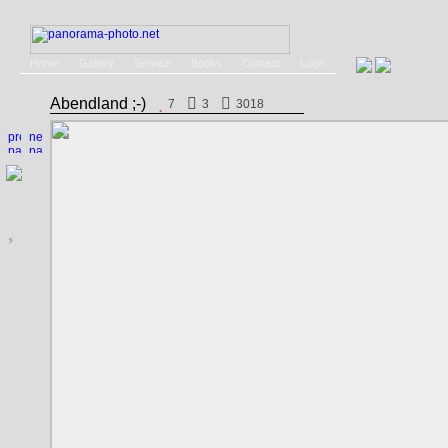
Home
Gallery
Service
Books
Contact
Login
Abendland ;-)
7
3
3018