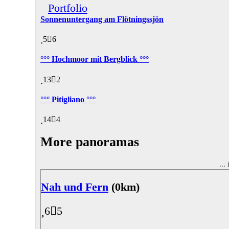
Portfolio
Sonnenuntergang am Flötningssjön
5
6
°°° Hochmoor mit Bergblick °°°
13
2
°°° Pitigliano °°°
14
4
More panoramas
...
Nah und Fern
(0km)
6
5