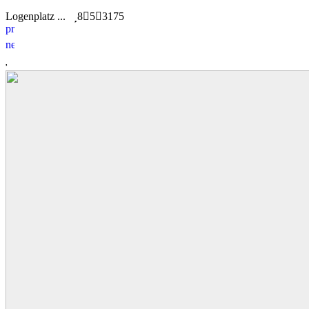
Logenplatz ...
8
5
3175