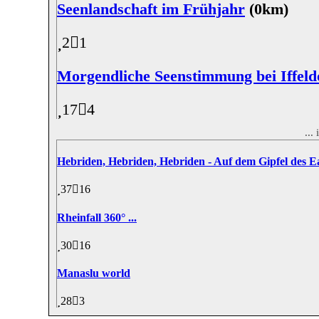
Seenlandschaft im Frühjahr
(0km)
2
1
Morgendliche Seenstimmung bei Iffeld
17
4
...
Hebriden, Hebriden, Hebriden - Auf dem Gipfel des Ea
37
16
Rheinfall 360° ...
30
16
Manaslu world
28
3