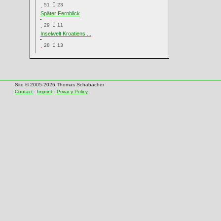
51
23
Später Fernblick
29
11
Inselwelt Kroatiens ...
28
13
Site © 2005-2026 Thomas Schabacher
Contact
-
Imprint
-
Privacy Policy