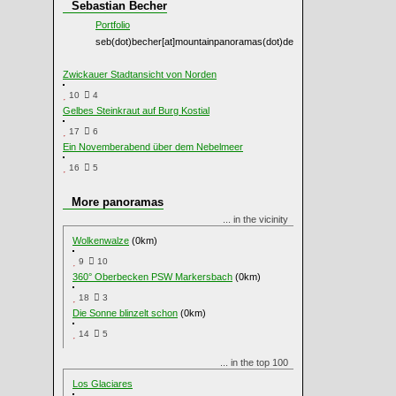
Sebastian Becher
Portfolio
seb(dot)becher[at]mountainpanoramas(dot)de
Zwickauer Stadtansicht von Norden
10
4
Gelbes Steinkraut auf Burg Kostial
17
6
Ein Novemberabend über dem Nebelmeer
16
5
More panoramas
... in the vicinity
Wolkenwalze
(0km)
9
10
360° Oberbecken PSW Markersbach
(0km)
18
3
Die Sonne blinzelt schon
(0km)
14
5
... in the top 100
Los Glaciares