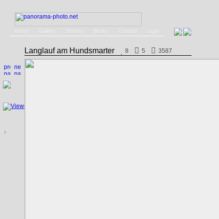
Home
Gallery
Service
Books
Contact
Login
Langlauf am Hundsmarter
8
5
3587