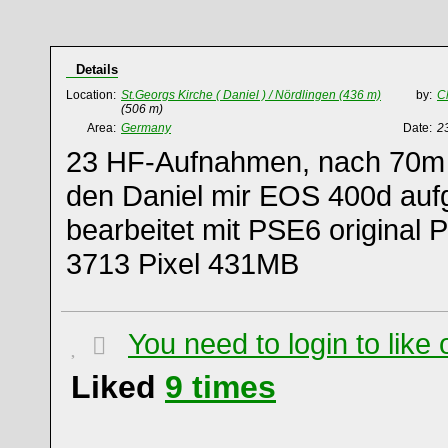
Details
Location:
St.Georgs Kirche ( Daniel ) / Nördlingen (436 m)
by:
C
(506 m)
Area:
Germany
Date:
2
23 HF-Aufnahmen, nach 70m 
den Daniel mir EOS 400d au
bearbeitet mit PSE6 original
3713 Pixel 431MB
You need to login to lik
Liked
9
times