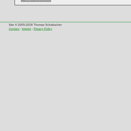
Site © 2005-2026 Thomas Schabacher
Contact
-
Imprint
-
Privacy Policy