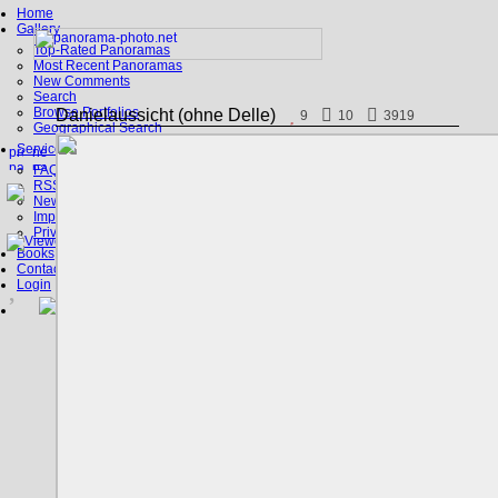
Home
Gallery
Top-Rated Panoramas
Most Recent Panoramas
New Comments
Search
Browse Portfolios
Danielaussicht (ohne Delle)
9
10
3919
Geographical Search
Service
FAQ
RSS, Google Earth
News
Imprint
Privacy Policy
Books
Contact
Login