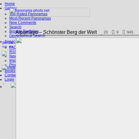
Home
Gallery
Top-Rated Panoramas
Most Recent Panoramas
New Comments
Search
Browse Portfolios
Alpamayo – Schönster Berg der Welt
20
9
945
Geographical Search
Service
FAQ
RSS, Google Earth
News
Imprint
Privacy Policy
Books
Contact
Login