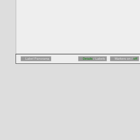
Label Panorama
Details
/ Labels
Markers on /
off