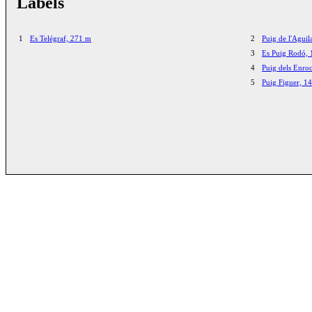
Labels
1
Es Telégraf, 271 m
2
Puig de l'Aguil
3
Es Puig Rodó,
4
Puig dels Enro
5
Puig Figuer, 1