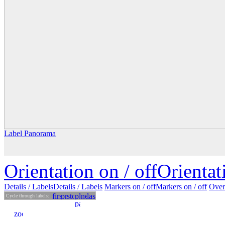
Label Panorama
Orientation on /
off
Orienta
Details
/ Labels
Details /
Labels
Markers on /
off
Markers
on
/ off
Over
Cycle through labels: