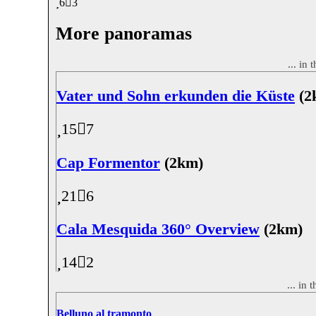
6
3
More panoramas
... in
Vater und Sohn erkunden die Küste
(2
15
7
Cap Formentor
(2km)
21
6
Cala Mesquida 360° Overview
(2km)
14
2
... in
Belluno al tramonto