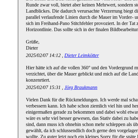
Runde zwar voll, bietet aber keinen Mehrwert, sondern st
Landblickes. Die dadurch verursachte Verzerrung biegt d
parallel verlaufende Linien durch die Mauer im Vorder- 
sich im Freihand-Pano Stitchfehler provoziert. In der Tat z
Horizontlinie. Das sollte sich in der finalen Bildbearbeitu
Grüße,
Dieter
2025/02/07 14:12 ,
Dieter Leimkötter
Hier hätte ich auf die vollen 360° und den Vordergrund 
verzichtet, über die Mauer geblickt und mich auf die La
konzenrtiert.
2025/02/07 15:31 ,
Jörg Braukmann
Vielen Dank für die Rückmeldungen. Ich werde mal scha
verbessern kann. Ich habe schon ziemlich viel hin und her
einigermaßen gerade zu bekommen und dabei wohl etwas
wäre es sehr viel besser gewesen, das Stativ dabei zu ha
sind, dann muss ich ohnehin schon mehr schleppen als üb
gewählt, da ich schlussendlich doch gerne den vorgelage
wollte. Zu guter letzt noch ein kleines Sorry für die spä