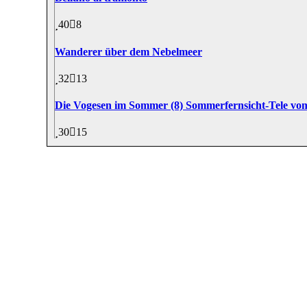
40
8
Wanderer über dem Nebelmeer
32
13
Die Vogesen im Sommer (8) Sommerfernsicht-Tele v
30
15