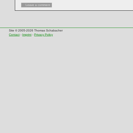
Leave a comment
Site © 2005-2026 Thomas Schabacher
Contact
-
Imprint
-
Privacy Policy