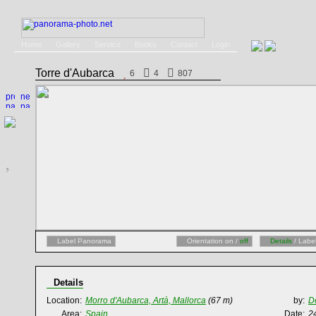
Home
Gallery
Service
Books
Contact
Login
Torre d'Aubarca
6
4
807
Label Panorama
Orientation on /
off
Details
/ Labe
Details
Location:
Morro d'Aubarca, Artà, Mallorca
(67 m)
by:
D
Area:
Spain
Date:
2