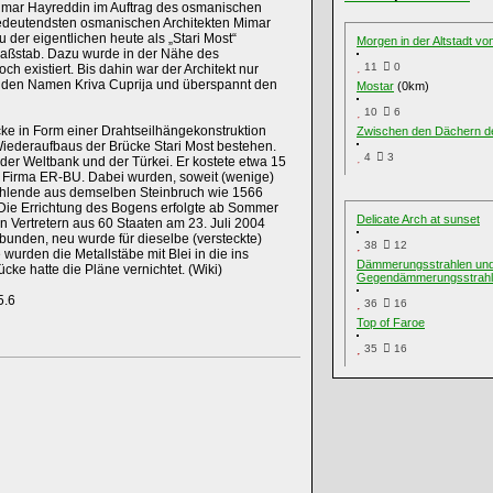
imar Hayreddin im Auftrag des osmanischen
bedeutendsten osmanischen Architekten Mimar
der eigentlichen heute als „Stari Most“
Morgen in der Altstadt von
aßstab. Dazu wurde in der Nähe des
11
0
ch existiert. Bis dahin war der Architekt nur
 den Namen Kriva Cuprija und überspannt den
Mostar
(0km)
10
6
e in Form einer Drahtseilhängekonstruktion
Zwischen den Dächern der 
 Wiederaufbaus der Brücke Stari Most bestehen.
4
3
er Weltbank und der Türkei. Er kostete etwa 15
e Firma ER-BU. Dabei wurden, soweit (wenige)
fehlende aus demselben Steinbruch wie 1566
 Die Errichtung des Bogens erfolgte ab Sommer
Delicate Arch at sunset
n Vertretern aus 60 Staaten am 23. Juli 2004
bunden, neu wurde für dieselbe (versteckte)
38
12
wurden die Metallstäbe mit Blei in die ins
Dämmerungsstrahlen un
ke hatte die Pläne vernichtet. (Wiki)
Gegendämmerungsstrah
5.6
36
16
Top of Faroe
35
16