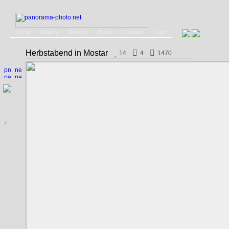
Home
Gallery
Service
Books
Contact
Login
Herbstabend in Mostar
14
4
1470