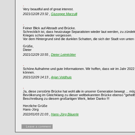
Very beautiful and of great interest.
2021/12/28 23:32 ,
Giuseppe Marzulli
Feiner Blick auf Altstadt und Brücke.
Schrecklich ist, dass heutzutage Separatisten wieder laut werden, zu zünde
Krieges schon wieder vergessen.
Vor dem Hintergrund sind die dunklen Schatten, die sich der Stadt von unten
Grüße,
Dieter
2021/12/29 10:55 ,
Dieter Leimkötter
Schöne Aufnahme und gute Informationen. Wir hoffen, dass wir im Jahr 2022 
können.
2021/12/29 14:13 ,
Arjan Veldhuis
Ja, diese zerstörte Brücke hat wohl alle in unserer Generation bewegt ... m
Bevölkerung im Gleichklang zu dieser weltbekannten Brücke ebenso "geheilt" 
Beschreibung zu diesem großartigen Werk, lieber Danko !!!
Herzliche Grüße
Hans-Jörg
2022/01/03 21:03 ,
Hans-Jörg Bäuerle
Leave a comment