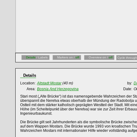
Details
/ Labels
Markers on /
off
Overview on /
off
Cycle through
Details
Location:
Altstadt Mostar
(40 m)
by:
D
Area:
Bosnia And Herzegovina
Date:
O
Stari most („Alte Brücke“) ist das namensgebende Wahrzeichen der S
überspannt die Neretva etwas oberhalb der Mündung der Radobolja u
Ostteil mit dem stärker katholisch geprägten Westteil der Stadt. Mit ei
Höhe (im Scheitelpunkt über der Neretva) war sie zur Zeit ihrer Erbau
Ingenieurbaukunst.
Die Brücke gilt seit Jahrhunderten als die symbolische Brücke zwische
auf dem Wappen Mostars. Die Brücke wurde 1993 von kroatischen Tru
Wahrzeichen Mostars mit internationaler Hilfe wieder vollständig aufg