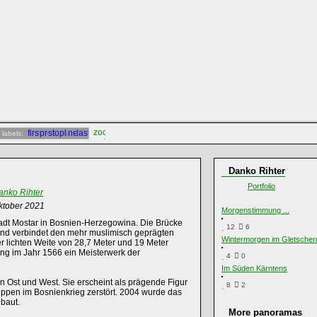
 labels:
Danko Rihter
Portfolio
anko Rihter
ktober 2021
Morgenstimmung ...
tadt Mostar in Bosnien-Herzegowina. Die Brücke
12
6
nd verbindet den mehr muslimisch geprägten
Wintermorgen im Gletscher
ner lichten Weite von 28,7 Meter und 19 Meter
ung im Jahr 1566 ein Meisterwerk der
4
0
Im Süden Kärntens
n Ost und West. Sie erscheint als prägende Figur
8
2
ppen im Bosnienkrieg zerstört. 2004 wurde das
ebaut.
More panoramas