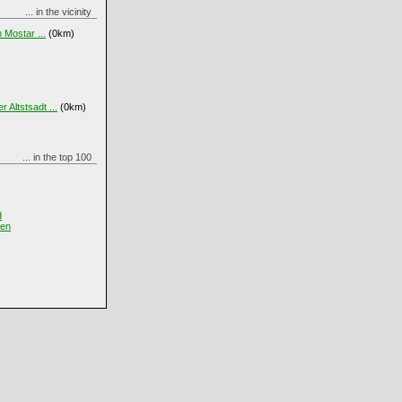
... in the vicinity
 Mostar ...
(0km)
Altstsadt ...
(0km)
... in the top 100
d
len