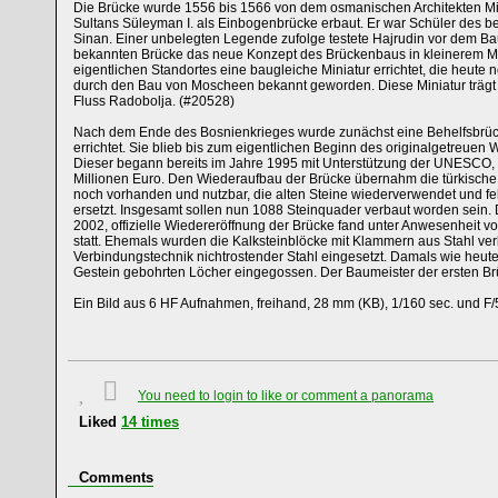
Die Brücke wurde 1556 bis 1566 von dem osmanischen Architekten M
Sultans Süleyman I. als Einbogenbrücke erbaut. Er war Schüler des 
Sinan. Einer unbelegten Legende zufolge testete Hajrudin vor dem Bau 
bekannten Brücke das neue Konzept des Brückenbaus in kleinerem M
eigentlichen Standortes eine baugleiche Miniatur errichtet, die heute no
durch den Bau von Moscheen bekannt geworden. Diese Miniatur trägt
Fluss Radobolja. (#20528)
Nach dem Ende des Bosnienkrieges wurde zunächst eine Behelfsbrück
errichtet. Sie blieb bis zum eigentlichen Beginn des originalgetreuen
Dieser begann bereits im Jahre 1995 mit Unterstützung der UNESCO, d
Millionen Euro. Den Wiederaufbau der Brücke übernahm die türkisch
noch vorhanden und nutzbar, die alten Steine wiederverwendet und 
ersetzt. Insgesamt sollen nun 1088 Steinquader verbaut worden sein.
2002, offizielle Wiedereröffnung der Brücke fand unter Anwesenheit vo
statt. Ehemals wurden die Kalksteinblöcke mit Klammern aus Stahl ver
Verbindungstechnik nichtrostender Stahl eingesetzt. Damals wie heute 
Gestein gebohrten Löcher eingegossen. Der Baumeister der ersten Brüc
Ein Bild aus 6 HF Aufnahmen, freihand, 28 mm (KB), 1/160 sec. und F/
You need to login to like or comment a panorama
Liked
14
times
Comments