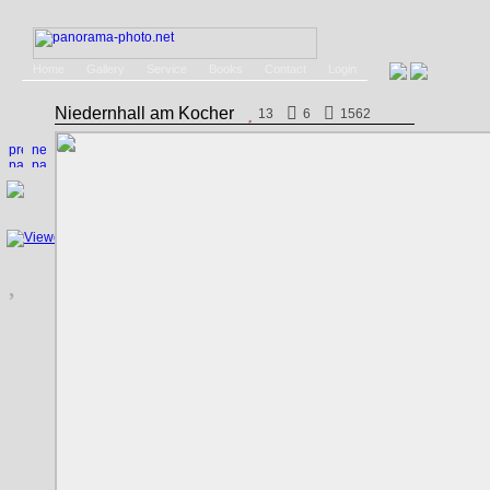
Home
Gallery
Service
Books
Contact
Login
Niedernhall am Kocher
13
6
1562