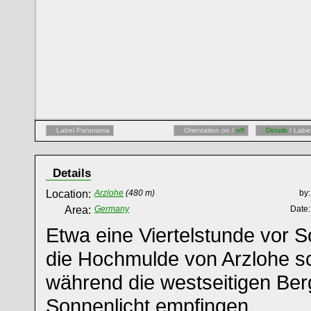
Label Panorama
Orientation on /
off
Details
/ Labe
Details
Location:
Arzlohe
(480 m)
by:
Area:
Germany
Date:
Etwa eine Viertelstunde vor 
die Hochmulde von Arzlohe s
während die westseitigen Ber
Sonnenlicht empfingen.