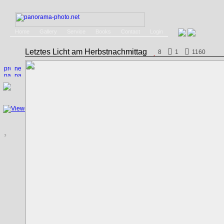
Home
Gallery
Service
Books
Contact
Login
Letztes Licht am Herbstnachmittag
8
1
1160