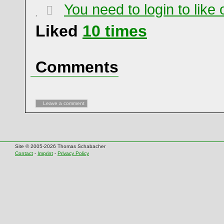
You need to login to lik
Liked
10
times
Comments
Leave a comment
Site © 2005-2026 Thomas Schabacher
Contact
-
Imprint
-
Privacy Policy