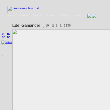
Home
Gallery
Service
Books
Contact
Login
Edel-Gamander
10
1
1236