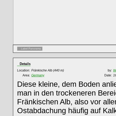
Label Panorama
Details
Location:
Fränkische Alb
(440 m)
by:
Wi
Area:
Germany
Date:
16
Diese kleine, dem Boden anl
man in den trockeneren Bere
Fränkischen Alb, also vor all
Ostabdachung häufig auf Kal