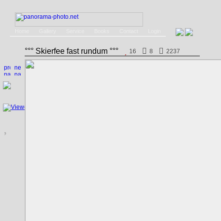
Home
Gallery
Service
Books
Contact
Login
°°° Skierfee fast rundum °°°
16
8
2237