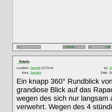
Label Panorama
Details
/ Labels
Markers on /
off
Details
Location:
Skierffe
(1179 m)
by:
J
Area:
Sweden
Date:
2
Ein knapp 360° Rundblick vom
grandiose Blick auf das Rapa
wegen des sich nur langsam 
verwehrt. Wegen des 4 stün