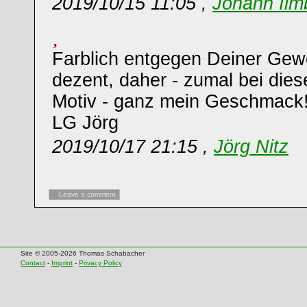
2019/10/15 11:05 ,
Johann Ilm
Farblich entgegen Deiner Gew
dezent, daher - zumal bei die
Motiv - ganz mein Geschmack
LG Jörg
2019/10/17 21:15 ,
Jörg Nitz
Leave a comment
Site © 2005-2026 Thomas Schabacher
Contact
-
Imprint
-
Privacy Policy