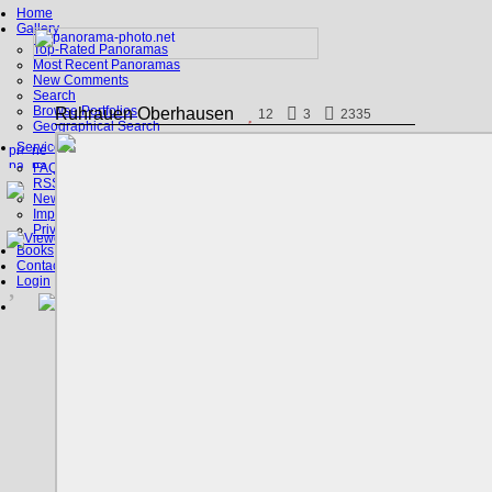
Home
Gallery
Top-Rated Panoramas
Most Recent Panoramas
New Comments
Search
Browse Portfolios
Ruhrauen Oberhausen
12
3
2335
Geographical Search
Service
FAQ
RSS, Google Earth
News
Imprint
Privacy Policy
Books
Contact
Login