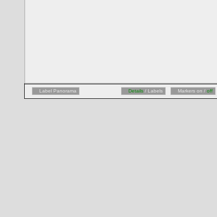
Label Panorama
Details
/ Labels
Markers on /
off