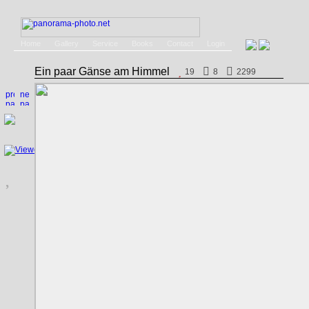
Home
Gallery
Service
Books
Contact
Login
Ein paar Gänse am Himmel
19
8
2299