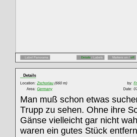
Label Panorama
Details
/ Labels
Markers on /
off
Details
Location:
Zschorlau
(660 m)
by:
F
Area:
Germany
Date:
0
Man muß schon etwas suchen
Trupp zu sehen. Ohne ihre Sch
Gänse vielleicht gar nicht w
waren ein gutes Stück entfern