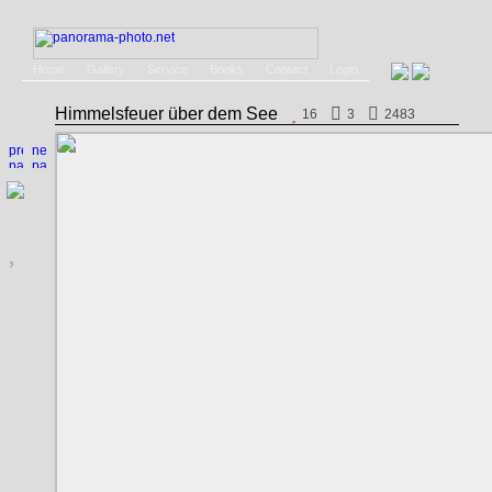
Home
Gallery
Service
Books
Contact
Login
Himmelsfeuer über dem See
16
3
2483