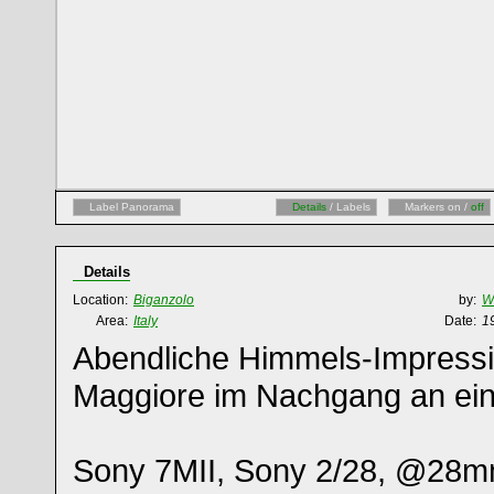
Label Panorama
Details
/ Labels
Markers on /
off
Details
Location:
Biganzolo
by:
W
Area:
Italy
Date:
1
Abendliche Himmels-Impress
Maggiore im Nachgang an ein 
Sony 7MII, Sony 2/28, @28mm,