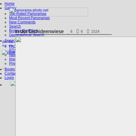
Home
Gallery
Top-Rated Panoramas
Most Recent Panoramas
New Comments
Search
Browse Portfolios
In der Orchideenwiese
6
6
1524
Geographical Search
Service
FAQ
RSS, Google Earth
News
Imprint
Privacy Policy
Books
Contact
Login