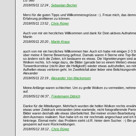
LG Seb
2018/05/11 12:24 ,
Sebastian Becher
Merci für die guten Tipps und Willkommensgrüsse :-). Freue mich, das de
Erfahrung profitieren zu können.
2018/05/11 13:52 ,
Chris Rüger
Auch von mir ein herzliches Willkommen und dank für Dein aktives Aufnah
Martin
2018/05/11 20:20 ,
Martin Kraus
auch von mir ein herzliches Willkommen hier. Auch ich habe mit einigen 2-3
über meine 4 Sterne Bewertung gefreut. Damals waren 4 Sterne eine Top-Bew
so ändern sich die Zeiten, ich bedauere es etwas. Die Vignettierungen sind 
Wolken rechts. Ich neige dazu, die Bilder (gerade bei so einem Wetter) etwa
Tonwertkorrektur (nicht über die Helligkeit!) wieder etwas aufzuhellen, wo n
Aufhellen etwas verloren geht. Im Zweifelsfall aber lieber eine Belichtungsrei
Alexander
2018/05/11 22:19 ,
Alexander Von Mackensen
Meine Anfänge waren schlechter. Um zu grelle Wolken zu vermeiden, nehme 
auf.
2018/05/12 06:37 ,
Friedemann Dittrich
Danke für die Mitteilungen. Mehrfach wurden die hellen Wolken rechts erwähn
etwas unter Zeitdruck entstanden (eine wartende, nicht fotografierende Partner
Bilder waren deshalb alle etwas überbelichtet. Bei meiner ersten Bearbeitung
dem Ausmass realisiert. Nun habe ich es mir nochmals angeschaut und ich be
hinkriege. Einmal mehr: das Problem steht i.d.R. hinter dem Sucher. :-) Bin 
gespannt auf eure Rückmeldungen.
2018/05/12 18:12 ,
Chris Rüger