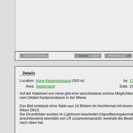
Label Panorama
Details
/ Labels
Markers on /
off
Details
Location:
Horw Kastanienbaum
(500 m)
by:
C
Area:
Switzerland
Date:
2
Auf der Halbinsel von Horw gibt eine verschiedene schöne Möglichkeit
vom Ortsteil Kastanienbaum in der Wiese.
Das Bild entstand ohne Stativ aus 10 Bildern im Hochformat mit einem 
Nikon D610.
Die Einzelbilder wurden im Lightroom bearbeitet (Vignettierungskorrek
anschliessend ebenfalls von LR zusammengesetzt, weshalb die Bearbe
nach oben hat.