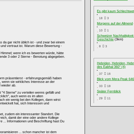
Es gibt kaum Schlechtwett
18
3
Morgens auf der Allmend
10
1
Schweizer Nachhaltigkeit 
Geschichte
(3km)
s da gar nicht üblich ist - und zwar bei einem
und vertraut ist. Warum diese Bewertung -
8
3
im Himmel; wenn ich es bewerten würde, hätte
rtende 3 oder 2 Sterne - Benotung abgegeben.
Hebriden, Hebriden, Hebr
des Eabhal 360° (4)
37
16
tform präsentierst - erfahrungsgemäß haben
Blick vom Mera Peak 64
wenn sie wirkliches Interesse an der
 wieder ab.
33
18
Später Fernblick
 "4 Sterne" zu verteilen wenns gefällt und
cklich", auch wenn es im alten
29
11
ch ein wenig bei den Kollegen, dann wirst
entwickelt hat, sich Interessen und
et, zudem ein interessanter Standort. Die
ich, damit der eine oder andere Kollege
... Informationen und Beschriftung hast Du
noramisieren ... schon mancher ist dem