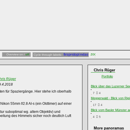
Overview on /
off
Cycle through labels:
Chris Rüger
Portfolio
hris Rüger
9.4.2018
Blick über das Luzerner Se
en für Spaziergänge. Hier stehe ich oberhalb
7
4
Meggerwald - Blick von Rigi 
Nikon 55mm f/2.8 AI-s (ein Oldtimer) auf einer
17
4
Blick vom Basler Münster au
tur suboptimal wg. altem Objektiv) und
itung des Himmels sicher noch deutlich Luft
4
5
More panoramas