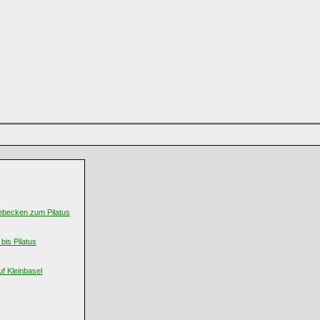
ebecken zum Pilatus
bis Pilatus
f Kleinbasel