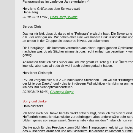
Panoramavirus im Laufe der Jahre verfallen ;-)
Herzliche Grüße aus dem Schwarzwald
Hans-Jörg
2018/05/10 17:47 ,
Hans-Jörg Bäuerle
Servus Chris
Das tut mir leid, dass du da so eine "Fehlstart" erwischt hast. Die Bewertung 
d.h. vier oder gar nix. Wir haben aber eine weit höhere Diskussionskultur u
an um so in der Gruppe ein besseres Niveau zu bekommen.
Die Übergänge - die kommen vermutlich aus einer ungenügenden Optimierung 
nachdem was du als Stitcher nimmst ist das recht einfach zu beseitigen - v
genug.
Ansonsten finde ich alles super am Bild, mir gefällt es sehr gut. Die Überstrah
intensiv, aber das wirst du dir wohl auch schon gedacht haben.
Herzlichst Christoph
PS: Ich vergebe hier aus 2 Gründen keine Sternchen .. Ich will ein "Erstling
der Linie von Danko) und - das ist in diesem Fall wichtiger - ich bin nur an
ich das Bild nicht optimal beurteilen.
2018/05/10 19:46 ,
Christoph Seger
Sorry und danke
Hallo allerseits
Ich habe mich bei Danko bereits direkt entschuldigt, dass ich mich nicht ers
Hoffentlich konnte ich das wieder zurechtbiegen, alles andere wäre sehr sch
Bildern genau so reingerasselt. Sorry an alle - das mit den * habe ich nun ve
Danke auch für das Feedback zum Bild. Mein Hauptaugenmerk ist zumindest i
des Ausschnitts draussen und am Bildschirm. Ich arbeite im Moment nur m