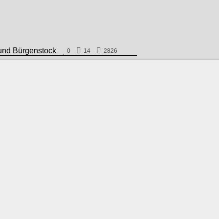
gi und Bürgenstock
0
14
2826