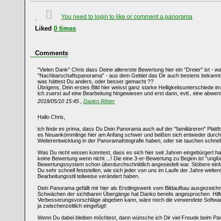
You need to login to like or comment a panorama
Liked
0
times
Comments
"Vielen Dank" Chris dass Deine allererste Bewertung hier ein "Dreier" ist - wa
"Nachbarschaftspanorama" - aus dem Gebiet das Dir auch bestens bekannt 
was hättest Du anders, oder besser gemacht ??
Übrigens, Dein erstes Bild hier weisst ganz starke Helligkeitsunterschiede 
ich zuerst auf eine Bearbeitung hingewiesen und erst dann, evtl., eine abwe
2018/05/10 15:45 ,
Danko Rihter
Hallo Chris,
ich finde es prima, dass Du Dein Panorama auch auf der "familiäreren" Plat
es Neuankömmlinge hier am Anfang schwer und beißen sich entweder durch, 
Weiterentwicklung in der Panoramafotografie haben, oder sie tauchen schnell
Was Du nicht wissen konntest, dass es sich hier seit Jahren eingebürgert hat
keine Bewertung wenn nicht ...! Die eine 3-er-Bewertung zu Beginn ist "unglü
Bewertungssystem schon überdurchschnittlich angesiedelt war. Stöbere einfa
Du sehr schnell feststellen, wie sich jeder von uns im Laufe der Jahre weiter
Bearbeitungsstil teilweise verändert haben.
Dein Panorama gefällt mir hier als Erstlingswerk vom Bildaufbau ausgezeichn
Schwächen der sichtbaren Übergänge hat Danko bereits angesprochen. Hilfre
Verbesserungsvorschläge abgeben kann, wäre noch die verwendete Software 
ja zwischenzeitlich eingefügt!
Wenn Du dabei bleiben möchtest, dann wünsche ich Dir viel Freude beim Pa