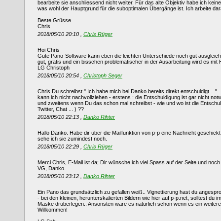
bearbeite sie anschliessend nicht weiter. Für das alte Objektiv habe ich kein
was wohl der Hauptgrund für die suboptimalen Übergänge ist. Ich arbeite dara
Beste Grüsse
Chris
2018/05/10 20:10 ,
Chris Rüger
Hoi Chris
Gute Pano-Software kann eben die leichten Unterschiede noch gut ausgleiche
gut, gratis und ein bisschen problematischer in der Ausarbeitung wird es mit 
LG Christoph
2018/05/10 20:54 ,
Christoph Seger
Chris Du schreibst " Ich habe mich bei Danko bereits direkt entschuldigt ..."
kann ich nicht nachvollziehen - erstens : die Entschuldigung ist gar nicht n
und zweitens wenn Du das schon mal schreibst - wie und wo ist die Entschuld
Twitter, Chat ... ) ??
2018/05/10 22:13 ,
Danko Rihter
Hallo Danko. Habe dir über die Mailfunktion von p-p eine Nachricht geschick
sehe ich sie zumindest noch.
2018/05/10 22:29 ,
Chris Rüger
Merci Chris, E-Mail ist da; Dir wünsche ich viel Spass auf der Seite und noch
VG, Danko.
2018/05/10 23:12 ,
Danko Rihter
Ein Pano das grundsätzlich zu gefallen weiß.. Vignettierung hast du angespr
- bei den kleinen, herunterskalierten Bildern wie hier auf p-p.net, solltest d
Maske drüberlegen.. Ansonsten wäre es natürlich schön wenn es ein weiteres
Willkommen!