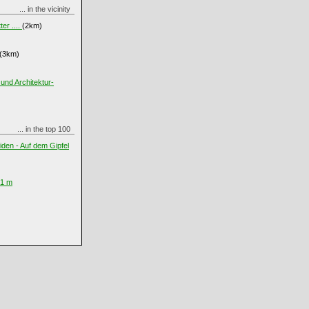
... in the vicinity
er ....
(2km)
(3km)
und Architektur-
... in the top 100
iden - Auf dem Gipfel
61 m