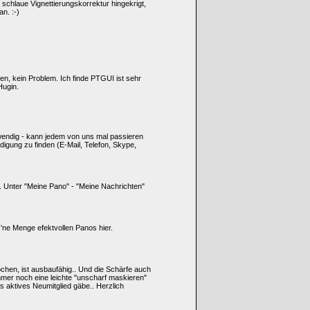
e schlaue Vignettierungskorrektur hingekrigt,
n. :-)
n, kein Problem. Ich finde PTGUI ist sehr
Hugin.
otwendig - kann jedem von uns mal passieren
igung zu finden (E-Mail, Telefon, Skype,
t. Unter "Meine Pano" - "Meine Nachrichten"
 'ne Menge efektvollen Panos hier.
ochen, ist ausbaufähig.. Und die Schärfe auch
u immer noch eine leichte "unscharf maskieren"
 aktives Neumitglied gäbe.. Herzlich