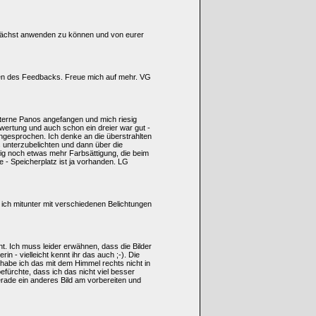
mnächst anwenden zu können und von eurer
men des Feedbacks. Freue mich auf mehr. VG
 Sterne Panos angefangen und mich riesig
ertung und auch schon ein dreier war gut -
angesprochen. Ich denke an die überstrahlten
s unterzubelichten und dann über die
ötig noch etwas mehr Farbsättigung, die beim
he - Speicherplatz ist ja vorhanden. LG
ich mitunter mit verschiedenen Belichtungen
t. Ich muss leider erwähnen, dass die Bilder
in - vielleicht kennt ihr das auch ;-). Die
 habe ich das mit dem Himmel rechts nicht in
fürchte, dass ich das nicht viel besser
gerade ein anderes Bild am vorbereiten und