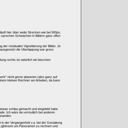
läuft hier über weite Strecken wie bei 500px,
nd sprechen Schwächen in Bildern ganz offen
der residualen Vignettierung der Bilder. Je
orausgesetzt die Überlappung war gross
lung rechts ist natürlich ein bisschen
swerk" nicht gerne abwerten (also ganz auf
 meinem kleinen Rechner am Arbeiten, da kann
t etwas schlau gemacht und eingelebt habe.
ade. Ich wäre da vermutlich bei anderen
rstanden.
n der Vergangenheit v.a. bei der Gestaltung
it Lightroom um Panoramen zu rechnen und