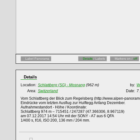
Label Panorama
Details
/ Labels
Markers on /
off
Details
Location:
Schlattberg (SG) - Mosnang
(962 m)
by:
W
Area:
Switzerland
Date:
7
Vom Schlattberg der Blick zum Regelsberg (http://www.alpen-panor
Eindrücke vom letzten Ausflug zur Hulftegg Anfang Dezember.
Aufnahmestandort - Höhe / Koordinate:
Schlattberg 974 m – 715451 / 247287 (47.366306, 8.967119)
am 07.12.2017 14:54 Uhr mit der SONY - A7 aus 6 QFA
1/400 s, f/16, ISO 200, 136 mm / 204 mm.