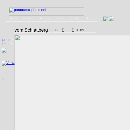
Home
Gallery
Service
Books
Contact
Login
vom Schlattberg
12
1
3189