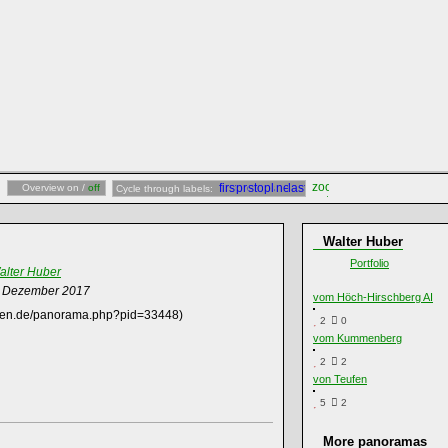
Overview on /
off
Cycle through labels:
Walter Huber
Portfolio
alter Huber
. Dezember 2017
vom Höch-Hirschberg AI
amen.de/panorama.php?pid=33448)
2
0
vom Kummenberg
2
2
von Teufen
5
2
More panoramas