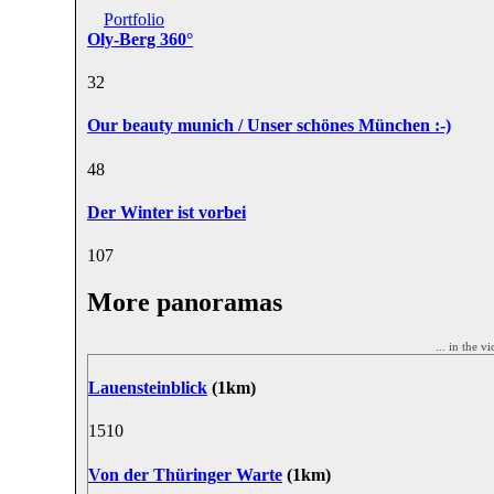
Portfolio
Oly-Berg 360°
3
2
Our beauty munich / Unser schönes München :-)
4
8
Der Winter ist vorbei
10
7
More panoramas
... in the v
Lauensteinblick
(1km)
15
10
Von der Thüringer Warte
(1km)