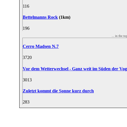
11
6
Bettelmanns Rock
(1km)
19
6
... in the 
Cerro Madsen N.7
37
20
Vor dem Wetterwechsel - Ganz weit im Süden der Vog
30
13
Zuletzt kommt die Sonne kurz durch
28
3