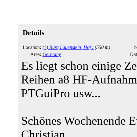
Details
Location:
(?) Burg Lauenstein, Hof !
(550 m)
b
Area:
Germany
Dat
Es liegt schon einige Ze
Reihen a8 HF-Aufnahme
PTGuiPro usw...
Schönes Wochenende E
Christian