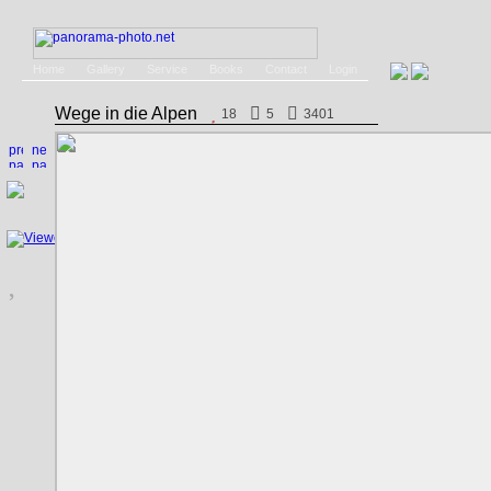
Home
Gallery
Service
Books
Contact
Login
Wege in die Alpen
18
5
3401