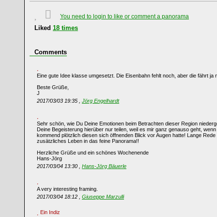
You need to login to like or comment a panorama
Liked
18
times
Comments
Eine gute Idee klasse umgesetzt. Die Eisenbahn fehlt noch, aber die fährt ja n
Beste Grüße,
J
2017/03/03 19:35 ,
Jörg Engelhardt
Sehr schön, wie Du Deine Emotionen beim Betrachten dieser Region niederge
Deine Begeisterung hierüber nur teilen, weil es mir ganz genauso geht, wen
kommend plötzlich diesen sich öffnenden Blick vor Augen hatte! Lange Rede
zusätzliches Leben in das feine Panorama!!
Herzliche Grüße und ein schönes Wochenende
Hans-Jörg
2017/03/04 13:30 ,
Hans-Jörg Bäuerle
A very interesting framing.
2017/03/04 18:12 ,
Giuseppe Marzulli
Ein Indiz