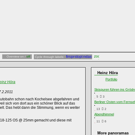
Overview on /
off
Cycle through labels:
Heinz Höra
Portfolio
einz Höra
Skispuren führen ins Grödne
7.2.2011
5
3
r Autobahn schon nach Kochelsee abgefahren und
Berliner Osten vom Fernse
l sich von dort aus ein schöner Blick auf das
ielt. Das hebt dann die Stimmung, wenn es weiter
13
2
Abendhimmel
 18-125 OS @ 25mm gemacht und diese mit
11
6
More panoramas