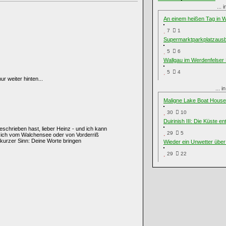
... 
An einem heißen Tag in W
7
1
Supermarktparkplatzausb
5
6
Wallgau im Werdenfelser
5
4
ur weiter hinten...
... 
Maligne Lake Boat House
30
10
Duirinish III: Die Küste en
schrieben hast, lieber Heinz - und ich kann
29
5
n ich vom Walchensee oder von Vorderriß
 kurzer Sinn: Deine Worte bringen
Wieder ein Unwetter über 
29
22