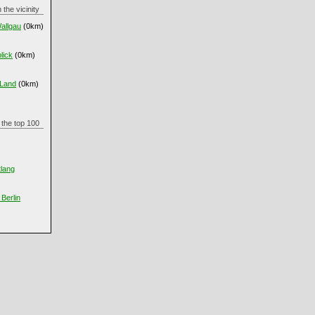
in the vicinity
allgau
(0km)
lick
(0km)
 Land
(0km)
in the top 100
tlang
Berlin