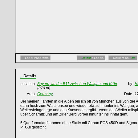
Label Panorama
Details
/ Labels
Markers on /
off
Details
Location:
Bayern, an der B11 zwischen Wallgau und Krün
by:
H
(870 m)
Area:
Germany
Date:
1
Bei meinen Fahrten in die Alpen bin ich oft von München aus von de
dann hoch zum Walchensee und wieder etwas hinunter ins Wallgau, wei
Wettersteingebirge und das Karwendel ergibt - wenn das Wetter mitsp
über Scharnitz und am Zirler Berg vorbei hinunter ins Inntal geht.
5 Querformataufnahmen ohne Stativ mit Canon EOS 450D und Sigma
PTGui gestitcht.