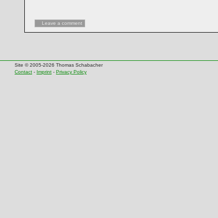
Leave a comment
Site © 2005-2026 Thomas Schabacher
Contact
-
Imprint
-
Privacy Policy