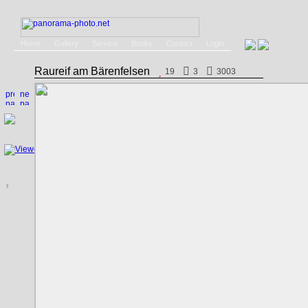
Home
Gallery
Service
Books
Contact
Login
Raureif am Bärenfelsen
19
3
3003