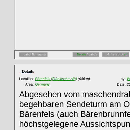
Label Panorama
Details
/ Labels
Markers on /
off
Details
Location:
Bärenfels (Fränkische Alb)
(646 m)
by:
Wi
Area:
Germany
Date:
2
Abgesehen vom maschendrah
begehbaren Sendeturm am Oss
Bärenfels (auch Bärenbrunnfe
höchstgelegene Aussichtspunk