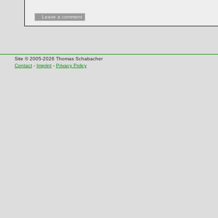
Leave a comment
Site © 2005-2026 Thomas Schabacher
Contact
-
Imprint
-
Privacy Policy