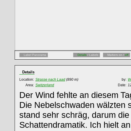
Label Panorama
Details
/ Labels
Markers on /
off
Details
Location:
Strasse nach Laad
(890 m)
by:
W
Area:
Switzerland
Date:
1
Der Wind fehlte an diesem Ta
Die Nebelschwaden wälzten s
stand sehr schräg, darum die 
Schattendramatik. Ich hielt a