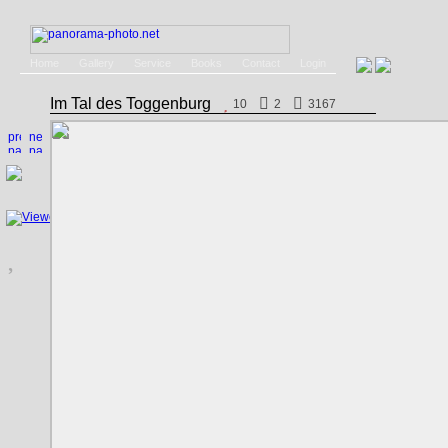
Home
Gallery
Service
Books
Contact
Login
Im Tal des Toggenburg
10
2
3167